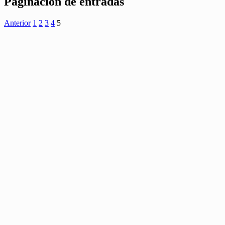
Paginación de entradas
Anterior
1
2
3
4
5