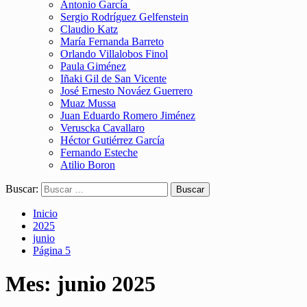
Antonio García
Sergio Rodríguez Gelfenstein
Claudio Katz
María Fernanda Barreto
Orlando Villalobos Finol
Paula Giménez
Iñaki Gil de San Vicente
José Ernesto Nováez Guerrero
Muaz Mussa
Juan Eduardo Romero Jiménez
Veruscka Cavallaro
Héctor Gutiérrez García
Fernando Esteche
Atilio Boron
Buscar:
Inicio
2025
junio
Página 5
Mes:
junio 2025