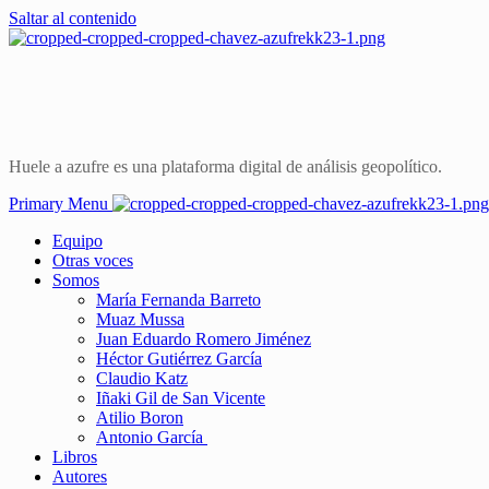
Saltar al contenido
Huele a azufre es una plataforma digital de análisis geopolítico.
Primary Menu
Equipo
Otras voces
Somos
María Fernanda Barreto
Muaz Mussa
Juan Eduardo Romero Jiménez
Héctor Gutiérrez García
Claudio Katz
Iñaki Gil de San Vicente
Atilio Boron
Antonio García
Libros
Autores