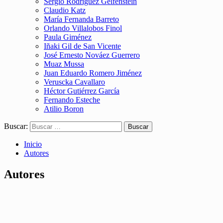
Sergio Rodríguez Gelfenstein
Claudio Katz
María Fernanda Barreto
Orlando Villalobos Finol
Paula Giménez
Iñaki Gil de San Vicente
José Ernesto Nováez Guerrero
Muaz Mussa
Juan Eduardo Romero Jiménez
Veruscka Cavallaro
Héctor Gutiérrez García
Fernando Esteche
Atilio Boron
Buscar:
Inicio
Autores
Autores