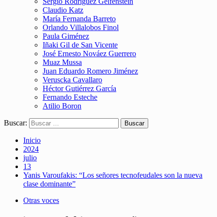
Sergio Rodríguez Gelfenstein
Claudio Katz
María Fernanda Barreto
Orlando Villalobos Finol
Paula Giménez
Iñaki Gil de San Vicente
José Ernesto Nováez Guerrero
Muaz Mussa
Juan Eduardo Romero Jiménez
Veruscka Cavallaro
Héctor Gutiérrez García
Fernando Esteche
Atilio Boron
Buscar:
Inicio
2024
julio
13
Yanis Varoufakis: “Los señores tecnofeudales son la nueva
clase dominante”
Otras voces