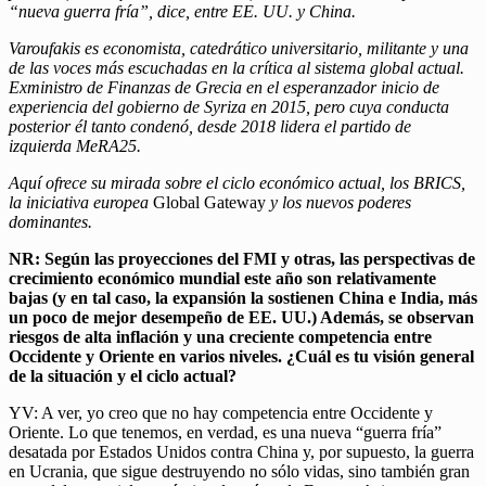
“nueva guerra fría”, dice, entre EE. UU. y China.
Varoufakis es economista, catedrático universitario, militante y una
de las voces más escuchadas en la crítica al sistema global actual.
Exministro de Finanzas de Grecia en el esperanzador inicio de
experiencia del gobierno de Syriza en 2015, pero cuya conducta
posterior él tanto condenó, desde 2018 lidera el partido de
izquierda MeRA25.
Aquí ofrece su mirada sobre el ciclo económico actual, los BRICS,
la iniciativa europea
Global Gateway
y los nuevos poderes
dominantes.
NR: Según las proyecciones del FMI y otras, las perspectivas de
crecimiento económico mundial este año son relativamente
bajas (y en tal caso, la expansión la sostienen China e India, más
un poco de mejor desempeño de EE. UU.) Además, se observan
riesgos de alta inflación y una creciente competencia entre
Occidente y Oriente en varios niveles. ¿Cuál es tu visión general
de la situación y el ciclo actual?
YV: A ver, yo creo que no hay competencia entre Occidente y
Oriente. Lo que tenemos, en verdad, es una nueva “guerra fría”
desatada por Estados Unidos contra China y, por supuesto, la guerra
en Ucrania, que sigue destruyendo no sólo vidas, sino también gran