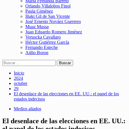
María Fernanda Barreto
Orlando Villalobos Finol
Paula Giménez
Iñaki Gil de San Vicente
José Ernesto Nováez Guerrero
Muaz Mussa
Juan Eduardo Romero Jiménez
Veruscka Cavallaro
Héctor Gutiérrez García
Fernando Esteche
Atilio Boron
Buscar:
Inicio
2024
octubre
29
El desenlace de las elecciones en EE. UU.: el papel de los
estados indecisos
Medios aliados
El desenlace de las elecciones en EE. UU.:
el papel de los estados indecisos