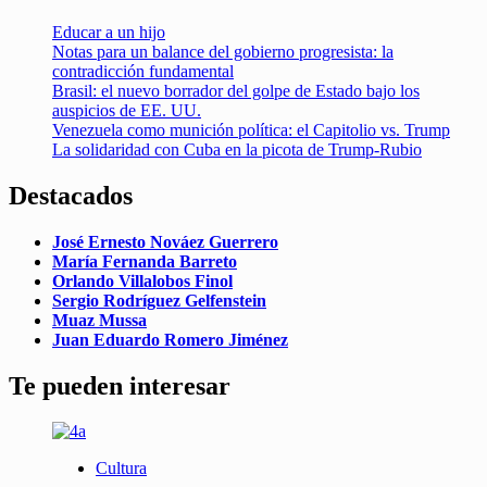
Educar a un hijo
Notas para un balance del gobierno progresista: la
contradicción fundamental
Brasil: el nuevo borrador del golpe de Estado bajo los
auspicios de EE. UU.
Venezuela como munición política: el Capitolio vs. Trump
La solidaridad con Cuba en la picota de Trump-Rubio
Destacados
José Ernesto Nováez Guerrero
María Fernanda Barreto
Orlando Villalobos Finol
Sergio Rodríguez Gelfenstein
Muaz Mussa
Juan Eduardo Romero Jiménez
Te pueden interesar
Cultura