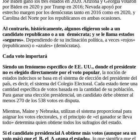
Joe Biden ganó los tres estados en 2020. Arizona y Georgia votaron
por Biden en 2020 y por Trump en 2016; Nevada apoyó por
estrecho margen por los demócratas tanto en 2016 como en 2020, y
Carolina del Norte por los republicanos en ambas ocasiones.
Al contrario, históricamente, algunos eligieron solo a un
candidato republicano o a un demócrata; y se le llama estados
«seguros»
. Dependiendo de su inclinación política, a veces «rojos»
(republicanos) o «azules» (demócratas).
Cada voto importará
Siendo un fenómeno específico de EE. UU., donde el presidente
no es elegido directamente por el voto popular
, la noción de
estados indecisos se basa en el sistema de elección del presidente del
país, es decir, el sistema del Colegio Electoral. Cada estado tiene una
cantidad específica de votos basada en la cantidad de su población.
Para ganar una elección presidencial, un candidato debe obtener al
menos 270 de los 538 votos en disputa.
Mientras, Maine y Nebraska, utilizan el sistema proporcional para
asignar los votos electorales, y el principio de «el ganador se lleva
todo» determina quien obtiene todos los sufragios del estado.
Si el candidato presidencial A obtiene más votos (aunque sea un
voto más) que el B, el A «gana el estado»
, lo que significa que el