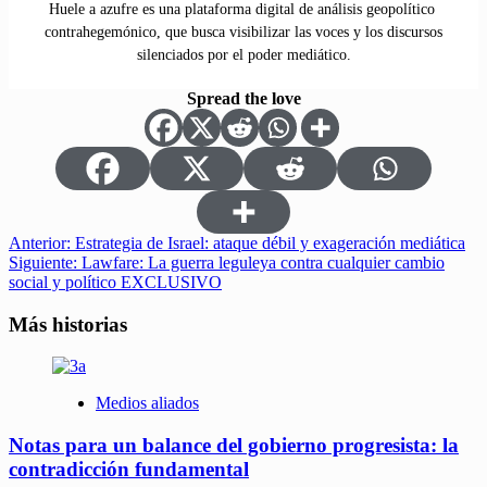
Huele a azufre es una plataforma digital de análisis geopolítico
contrahegemónico, que busca visibilizar las voces y los discursos
silenciados por el poder mediático.
Spread the love
Navegación
Anterior:
Estrategia de Israel: ataque débil y exageración mediática
Siguiente:
Lawfare: La guerra leguleya contra cualquier cambio
de
social y político EXCLUSIVO
entradas
Más historias
Medios aliados
Notas para un balance del gobierno progresista: la
contradicción fundamental