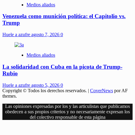
Medios aliados
Venezuela como munición política: el Capitolio vs.
Trump
Huele a azufre
agosto 7, 2026
0
Medios aliados
La solidaridad con Cuba en la picota de Trump-
Rubio
Huele a azufre
agosto 5, 2026
0
Copyright © Todos los derechos reservados.
|
CoverNews
por AF
themes.
Las opiniones expresadas por los y las articulistas que publicamos
obedecen a sus propios criterios y no necesariamente expresan los
del colectivo responsable de esta página