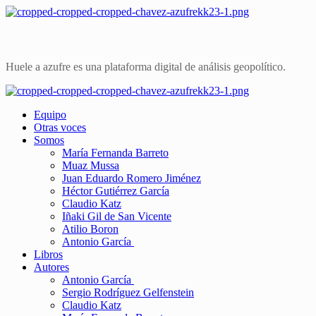
Saltar
al
contenido
Huele a azufre es una plataforma digital de análisis geopolítico.
Primary
Menu
Equipo
Otras voces
Somos
María Fernanda Barreto
Muaz Mussa
Juan Eduardo Romero Jiménez
Héctor Gutiérrez García
Claudio Katz
Iñaki Gil de San Vicente
Atilio Boron
Antonio García
Libros
Autores
Antonio García
Sergio Rodríguez Gelfenstein
Claudio Katz