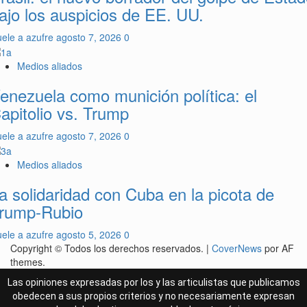
ajo los auspicios de EE. UU.
ele a azufre
agosto 7, 2026
0
Medios aliados
enezuela como munición política: el
apitolio vs. Trump
ele a azufre
agosto 7, 2026
0
Medios aliados
a solidaridad con Cuba en la picota de
rump-Rubio
ele a azufre
agosto 5, 2026
0
Copyright © Todos los derechos reservados.
|
CoverNews
por AF
themes.
Las opiniones expresadas por los y las articulistas que publicamos
obedecen a sus propios criterios y no necesariamente expresan