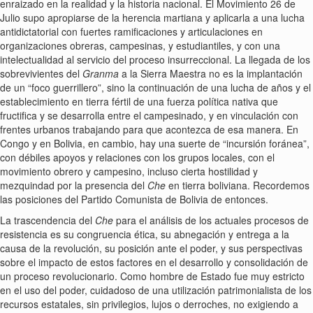
enraizado en la realidad y la historia nacional. El Movimiento 26 de
Julio supo apropiarse de la herencia martiana y aplicarla a una lucha
antidictatorial con fuertes ramificaciones y articulaciones en
organizaciones obreras, campesinas, y estudiantiles, y con una
intelectualidad al servicio del proceso insurreccional. La llegada de los
sobrevivientes del
Granma
a la Sierra Maestra no es la implantación
de un
foco guerrillero
, sino la continuación de una lucha de años y el
establecimiento en tierra fértil de una fuerza política nativa que
fructifica y se desarrolla entre el campesinado, y en vinculación con
frentes urbanos trabajando para que acontezca de esa manera. En
Congo y en Bolivia, en cambio, hay una suerte de
incursión foránea
,
con débiles apoyos y relaciones con los grupos locales, con el
movimiento obrero y campesino, incluso cierta hostilidad y
mezquindad por la presencia del
Che
en tierra boliviana. Recordemos
las posiciones del Partido Comunista de Bolivia de entonces.
La trascendencia del
Che
para el análisis de los actuales procesos de
resistencia es su congruencia ética, su abnegación y entrega a la
causa de la revolución, su posición ante el poder, y sus perspectivas
sobre el impacto de estos factores en el desarrollo y consolidación de
un proceso revolucionario. Como hombre de Estado fue muy estricto
en el uso del poder, cuidadoso de una utilización patrimonialista de los
recursos estatales, sin privilegios, lujos o derroches, no exigiendo a