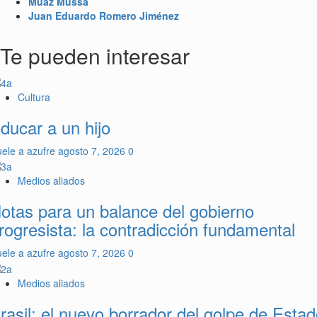
Muaz Mussa
Juan Eduardo Romero Jiménez
Te pueden interesar
Cultura
ducar a un hijo
ele a azufre
agosto 7, 2026
0
Medios aliados
otas para un balance del gobierno
rogresista: la contradicción fundamental
ele a azufre
agosto 7, 2026
0
Medios aliados
rasil: el nuevo borrador del golpe de Esta