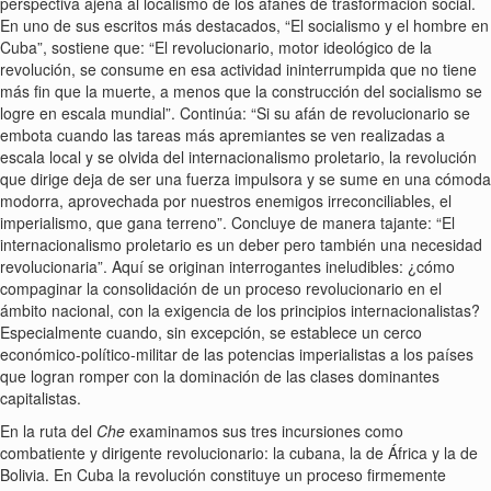
perspectiva ajena al localismo de los afanes de trasformación social.
En uno de sus escritos más destacados,
El socialismo y el hombre en
Cuba
, sostiene que:
El revolucionario, motor ideológico de la
revolución, se consume en esa actividad ininterrumpida que no tiene
más fin que la muerte, a menos que la construcción del socialismo se
logre en escala mundial
. Continúa:
Si su afán de revolucionario se
embota cuando las tareas más apremiantes se ven realizadas a
escala local y se olvida del internacionalismo proletario, la revolución
que dirige deja de ser una fuerza impulsora y se sume en una cómoda
modorra, aprovechada por nuestros enemigos irreconciliables, el
imperialismo, que gana terreno
. Concluye de manera tajante:
El
internacionalismo proletario es un deber pero también una necesidad
revolucionaria
. Aquí se originan interrogantes ineludibles: ¿cómo
compaginar la consolidación de un proceso revolucionario en el
ámbito nacional, con la exigencia de los principios internacionalistas?
Especialmente cuando, sin excepción, se establece un cerco
económico-político-militar de las potencias imperialistas a los países
que logran romper con la dominación de las clases dominantes
capitalistas.
En la ruta del
Che
examinamos sus tres incursiones como
combatiente y dirigente revolucionario: la cubana, la de África y la de
Bolivia. En Cuba la revolución constituye un proceso firmemente