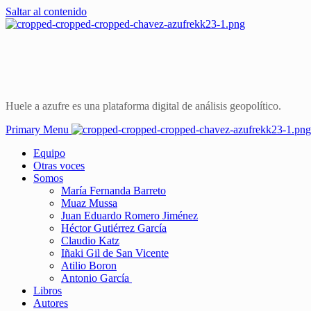
Saltar al contenido
Huele a azufre es una plataforma digital de análisis geopolítico.
Primary Menu
Equipo
Otras voces
Somos
María Fernanda Barreto
Muaz Mussa
Juan Eduardo Romero Jiménez
Héctor Gutiérrez García
Claudio Katz
Iñaki Gil de San Vicente
Atilio Boron
Antonio García
Libros
Autores