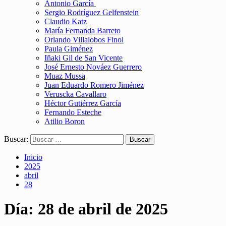
Antonio García
Sergio Rodríguez Gelfenstein
Claudio Katz
María Fernanda Barreto
Orlando Villalobos Finol
Paula Giménez
Iñaki Gil de San Vicente
José Ernesto Nováez Guerrero
Muaz Mussa
Juan Eduardo Romero Jiménez
Veruscka Cavallaro
Héctor Gutiérrez García
Fernando Esteche
Atilio Boron
Buscar:
Inicio
2025
abril
28
Día:
28 de abril de 2025