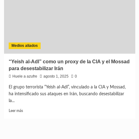
nuevo
escenario
para
la
proyección
militar
india
Medios aliados
“Yeish al-Adl” como un proxy de la CIA y el Mossad
para desestabilizar Irán
Huele a azufre
agosto 1, 2025
0
El grupo terrorista “Yeish al-Adl”, vinculado a la CIA y Mossad,
ha intensificado sus ataques en Irán, buscando desestabilizar
la...
Leer
Leer más
más
sobre
“Yeish
al-