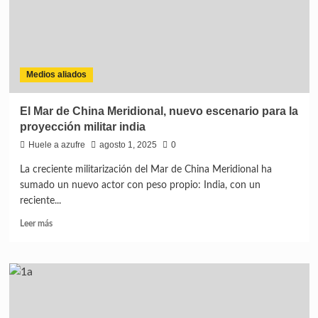
a
Venezuela
Medios aliados
El Mar de China Meridional, nuevo escenario para la
proyección militar india
Huele a azufre
agosto 1, 2025
0
La creciente militarización del Mar de China Meridional ha
sumado un nuevo actor con peso propio: India, con un
reciente...
Leer
Leer más
más
sobre
El
Mar
de
China
Meridional,