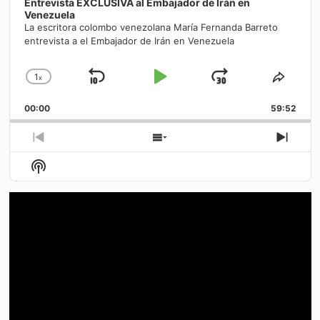
Entrevista EXCLUSIVA al Embajador de Irán en
Venezuela
La escritora colombo venezolana María Fernanda Barreto
entrevista a el Embajador de Irán en Venezuela
1
x
Saltar
Reproducir
Avanzar
Cambiar
Compa
la
este
hacia
/
00:00
velocidad
59:52
episo
atrás
Pausar
de
reproducción
Episodio
Mostrar
Sigui
anterior
la
episo
Mostrar
lista
La
de
Información
episodios
Del
Pódcast