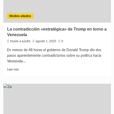
Medios aliados
La contradicción «estratégica» de Trump en torno a
Venezuela
Huele a azufre
agosto 1, 2025
0
En menos de 48 horas el gobierno de Donald Trump dio dos
pasos aparentemente contradictorios sobre su política hacia
Venezuela....
Leer
Leer más
más
sobre
La
contradicción
«estratégica»
de
Trump
en
torno