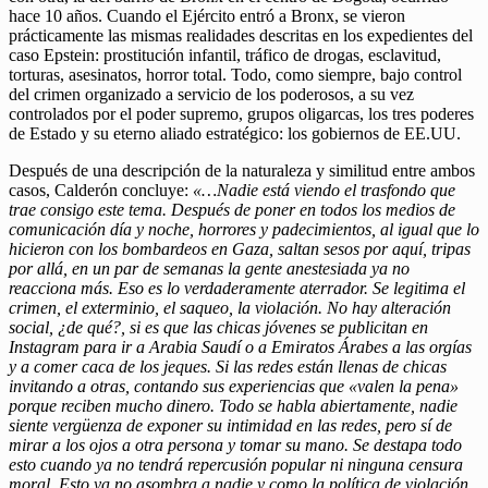
hace 10 años. Cuando el Ejército entró a Bronx, se vieron
prácticamente las mismas realidades descritas en los expedientes del
caso Epstein: prostitución infantil, tráfico de drogas, esclavitud,
torturas, asesinatos, horror total. Todo, como siempre, bajo control
del crimen organizado a servicio de los poderosos, a su vez
controlados por el poder supremo, grupos oligarcas, los tres poderes
de Estado y su eterno aliado estratégico: los gobiernos de EE.UU.
Después de una descripción de la naturaleza y similitud entre ambos
casos, Calderón concluye:
«…Nadie está viendo el trasfondo que
trae consigo este tema. Después de poner en todos los medios de
comunicación día y noche, horrores y padecimientos, al igual que lo
hicieron con los bombardeos en Gaza, saltan sesos por aquí, tripas
por allá, en un par de semanas la gente anestesiada ya no
reacciona más. Eso es lo verdaderamente aterrador. Se legitima el
crimen, el exterminio, el saqueo, la violación. No hay alteración
social, ¿de qué?, si es que las chicas jóvenes se publicitan en
Instagram para ir a Arabia Saudí o a Emiratos Árabes a las orgías
y a comer caca de los jeques. Si las redes están llenas de chicas
invitando a otras, contando sus experiencias que «valen la pena»
porque reciben mucho dinero. Todo se habla abiertamente, nadie
siente vergüenza de exponer su intimidad en las redes, pero sí de
mirar a los ojos a otra persona y tomar su mano. Se destapa todo
esto cuando ya no tendrá repercusión popular ni ninguna censura
moral. Esto ya no asombra a nadie y como la política de violación