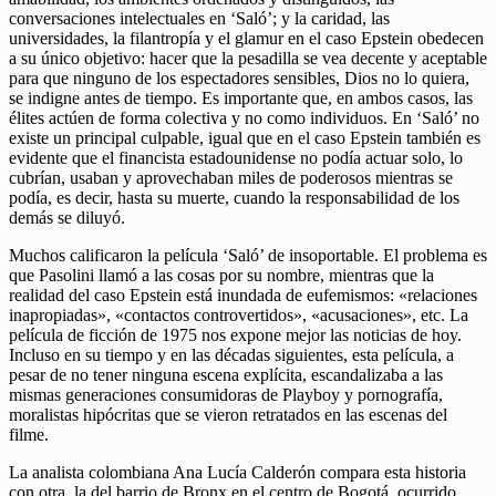
conversaciones intelectuales en ‘Saló’; y la caridad, las
universidades, la filantropía y el glamur en el caso Epstein obedecen
a su único objetivo: hacer que la pesadilla se vea decente y aceptable
para que ninguno de los espectadores sensibles, Dios no lo quiera,
se indigne antes de tiempo. Es importante que, en ambos casos, las
élites actúen de forma colectiva y no como individuos. En ‘Saló’ no
existe un principal culpable, igual que en el caso Epstein también es
evidente que el financista estadounidense no podía actuar solo, lo
cubrían, usaban y aprovechaban miles de poderosos mientras se
podía, es decir, hasta su muerte, cuando la responsabilidad de los
demás se diluyó.
Muchos calificaron la película ‘Saló’ de insoportable. El problema es
que Pasolini llamó a las cosas por su nombre, mientras que la
realidad del caso Epstein está inundada de eufemismos: «relaciones
inapropiadas», «contactos controvertidos», «acusaciones», etc. La
película de ficción de 1975 nos expone mejor las noticias de hoy.
Incluso en su tiempo y en las décadas siguientes, esta película, a
pesar de no tener ninguna escena explícita, escandalizaba a las
mismas generaciones consumidoras de Playboy y pornografía,
moralistas hipócritas que se vieron retratados en las escenas del
filme.
La analista colombiana Ana Lucía Calderón compara esta historia
con otra, la del barrio de Bronx en el centro de Bogotá, ocurrido