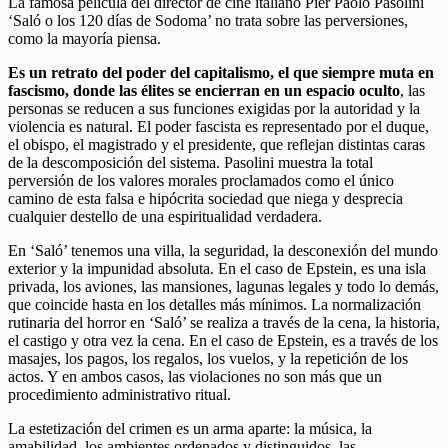
La famosa película del director de cine italiano Pier Paolo Pasolini
‘Saló o los 120 días de Sodoma’ no trata sobre las perversiones,
como la mayoría piensa.
Es un retrato del poder del capitalismo, el que siempre muta en
fascismo, donde las élites se encierran en un espacio oculto
, las
personas se reducen a sus funciones exigidas por la autoridad y la
violencia es natural. El poder fascista es representado por el duque,
el obispo, el magistrado y el presidente, que reflejan distintas caras
de la descomposición del sistema. Pasolini muestra la total
perversión de los valores morales proclamados como el único
camino de esta falsa e hipócrita sociedad que niega y desprecia
cualquier destello de una espiritualidad verdadera.
En ‘Saló’ tenemos una villa, la seguridad, la desconexión del mundo
exterior y la impunidad absoluta. En el caso de Epstein, es una isla
privada, los aviones, las mansiones, lagunas legales y todo lo demás,
que coincide hasta en los detalles más mínimos. La normalización
rutinaria del horror en ‘Saló’ se realiza a través de la cena, la historia,
el castigo y otra vez la cena. En el caso de Epstein, es a través de los
masajes, los pagos, los regalos, los vuelos, y la repetición de los
actos. Y en ambos casos, las violaciones no son más que un
procedimiento administrativo ritual.
La estetización del crimen es un arma aparte: la música, la
amabilidad, los ambientes ordenados y distinguidos, las