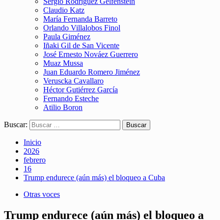
Sergio Rodríguez Gelfenstein
Claudio Katz
María Fernanda Barreto
Orlando Villalobos Finol
Paula Giménez
Iñaki Gil de San Vicente
José Ernesto Nováez Guerrero
Muaz Mussa
Juan Eduardo Romero Jiménez
Veruscka Cavallaro
Héctor Gutiérrez García
Fernando Esteche
Atilio Boron
Buscar:
Inicio
2026
febrero
16
Trump endurece (aún más) el bloqueo a Cuba
Otras voces
Trump endurece (aún más) el bloqueo a