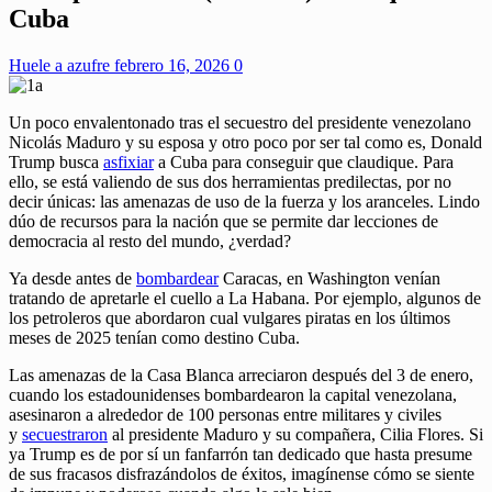
Cuba
Huele a azufre
febrero 16, 2026
0
Un poco envalentonado tras el secuestro del presidente venezolano
Nicolás Maduro y su esposa y otro poco por ser tal como es, Donald
Trump busca
asfixiar
a Cuba para conseguir que claudique. Para
ello, se está valiendo de sus dos herramientas predilectas, por no
decir únicas: las amenazas de uso de la fuerza y los aranceles. Lindo
dúo de recursos para la nación que se permite dar lecciones de
democracia al resto del mundo, ¿verdad?
Ya desde antes de
bombardear
Caracas, en Washington venían
tratando de apretarle el cuello a La Habana. Por ejemplo, algunos de
los petroleros que abordaron cual vulgares piratas en los últimos
meses de 2025 tenían como destino Cuba.
Las amenazas de la Casa Blanca arreciaron después del 3 de enero,
cuando los estadounidenses bombardearon la capital venezolana,
asesinaron a alrededor de 100 personas entre militares y civiles
y
secuestraron
al presidente Maduro y su compañera, Cilia Flores. Si
ya Trump es de por sí un fanfarrón tan dedicado que hasta presume
de sus fracasos disfrazándolos de éxitos, imagínense cómo se siente