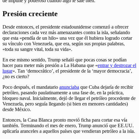
de impune y poderoso cuando algo le sale bien.
Presión creciente
Desde entonces, el presidente estadounidense comenzó a ofrecer
declaraciones cada vez más amenazantes contra la isla, señalando
que esta «pendía de un hilo» una vez que él hubiera logrado cortar
su vínculo con Venezuela, que era, según sus propias palabras,
«toda su sangre vital, toda su vida».
En ese mismo sentido, Trump señaló que pocas cosas se podían
hacer para meter más presión a La Habana que «
entrar y destrozar el
lugar
«. Tan ‘democrático’, el presidente de la ‘mayor democracia’,
¿no es cierto?
Poco después, el mandatario
anunciaba
que Cuba dejaría de recibir
petróleo, pasando paulatinamente a una fase de, en la práctica,
bloqueo naval. Inicialmente, dejó de llegar el petróleo procedente de
Venezuela, pero seguía llegando (si bien en menores cantidades)
desde México.
Entonces, la Casa Blanca pronto movió ficha para cortar esa vía
también. Terminando el mes de enero, Trump anunció que EE.UU.
aplicaría aranceles a aquellos países que vendieran petróleo a la isla.