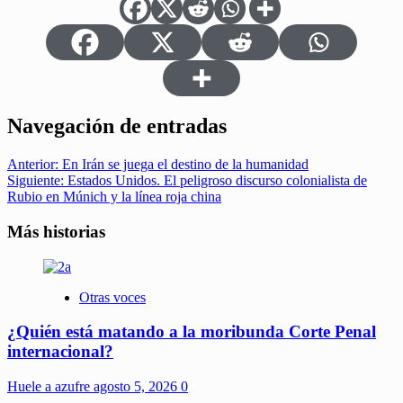
Navegación de entradas
Anterior:
En Irán se juega el destino de la humanidad
Siguiente:
Estados Unidos. El peligroso discurso colonialista de
Rubio en Múnich y la línea roja china
Más historias
Otras voces
¿Quién está matando a la moribunda Corte Penal
internacional?
Huele a azufre
agosto 5, 2026
0