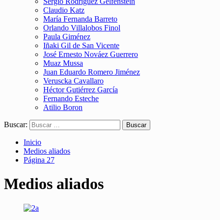
Sergio Rodríguez Gelfenstein
Claudio Katz
María Fernanda Barreto
Orlando Villalobos Finol
Paula Giménez
Iñaki Gil de San Vicente
José Ernesto Nováez Guerrero
Muaz Mussa
Juan Eduardo Romero Jiménez
Veruscka Cavallaro
Héctor Gutiérrez García
Fernando Esteche
Atilio Boron
Buscar:
Inicio
Medios aliados
Página 27
Medios aliados