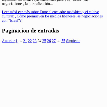
negociaciones, la normalización...
Leer más
Leer más sobre Entre el encuadre mediático y el cultivo
cultural: ¿Cómo promueven los medios libaneses las negociaciones
con “Israel”?
Paginación de entradas
Anterior
1
…
21
22
23
24
25
26
27
…
55
Siguiente