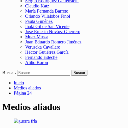
Sergio Rodríguez Gelfenstein
Claudio Katz
María Fernanda Barreto
Orlando Villalobos Finol
Paula Giménez
Iñaki Gil de San Vicente
José Ernesto Nováez Guerrero
Muaz Mussa
Juan Eduardo Romero Jiménez
Veruscka Cavallaro
Héctor Gutiérrez García
Fernando Esteche
Atilio Boron
Buscar:
Inicio
Medios aliados
Página 24
Medios aliados