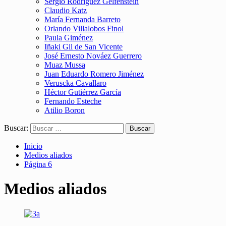
Sergio Rodríguez Gelfenstein
Claudio Katz
María Fernanda Barreto
Orlando Villalobos Finol
Paula Giménez
Iñaki Gil de San Vicente
José Ernesto Nováez Guerrero
Muaz Mussa
Juan Eduardo Romero Jiménez
Veruscka Cavallaro
Héctor Gutiérrez García
Fernando Esteche
Atilio Boron
Buscar:
Inicio
Medios aliados
Página 6
Medios aliados