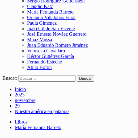
Sergio Rodríguez Gelfenstein
Claudio Katz
María Fernanda Barreto
Orlando Villalobos Finol
Paula Giménez
Iñaki Gil de San Vicente
José Ernesto Nováez Guerrero
Muaz Mussa
Juan Eduardo Romero Jiménez
Veruscka Cavallaro
Héctor Gutiérrez García
Fernando Esteche
Atilio Boron
Buscar:
Inicio
2023
noviembre
29
Nuestra américa en palabras
Libros
María Fernanda Barreto