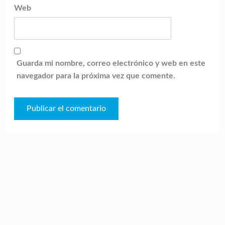
Web
Guarda mi nombre, correo electrónico y web en este
navegador para la próxima vez que comente.
Episodio
Mostrar
Sigui
anterior
la
episo