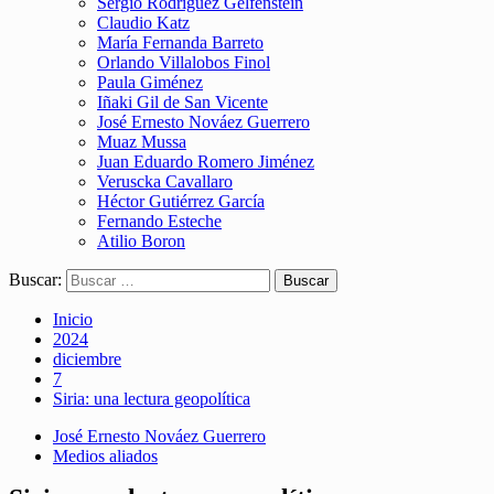
Sergio Rodríguez Gelfenstein
Claudio Katz
María Fernanda Barreto
Orlando Villalobos Finol
Paula Giménez
Iñaki Gil de San Vicente
José Ernesto Nováez Guerrero
Muaz Mussa
Juan Eduardo Romero Jiménez
Veruscka Cavallaro
Héctor Gutiérrez García
Fernando Esteche
Atilio Boron
Buscar:
Inicio
2024
diciembre
7
Siria: una lectura geopolítica
José Ernesto Nováez Guerrero
Medios aliados