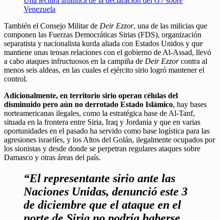
Una lectura analítica de la declaración del G7 sobre
Venezuela
También el Consejo Militar de
Deir Ezzor
, una de las milicias que
componen las Fuerzas Democráticas Sirias (FDS), organización
separatista y nacionalista kurda aliada con Estados Unidos y que
mantiene unas tensas relaciones con el gobierno de Al-Assad, llevó
a cabo ataques infructuosos en la campiña de
Deir Ezzor
contra al
menos seis aldeas, en las cuales el ejército sirio logró mantener el
control.
Adicionalmente, en territorio sirio operan células del
disminuido pero aún no derrotado Estado Islámico
, hay bases
norteamericanas ilegales, como la estratégica base de Al-Tanf,
situada en la frontera entre Siria, Iraq y Jordania y que en varias
oportunidades en el pasado ha servido como base logística para las
agresiones israelíes, y los Altos del Golán, ilegalmente ocupados por
los sionistas y desde donde se perpetran regulares ataques sobre
Damasco y otras áreas del país.
“El representante sirio ante las
Naciones Unidas, denunció este 3
de diciembre que el ataque en el
norte de Siria no podría haberse