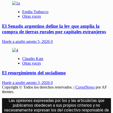
Emilia Trabucco
Otras voces
El Senado argentino define la ley que amplía la
compra de tierras rurales por capitales extranjeros
Huele a azufre
agosto 5, 2026
0
Claudio Katz
Otras voces
El resurgimiento del socialismo
Huele a azufre
agosto 3, 2026
0
Copyright © Todos los derechos reservados.
|
CoverNews
por AF
themes.
Las opiniones expresadas por los y las articulistas que
publicamos obedecen a sus propios criterios y no
necesariamente expresan los del colectivo responsable de