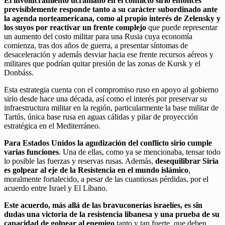
El involucramiento ucraniano en el conflicto sirio entonces
previsiblemente responde tanto a su carácter subordinado ante
la agenda norteamericana, como al propio interés de Zelensky y
los suyos por reactivar un frente complejo
que puede representar
un aumento del costo militar para una Rusia cuya economía
comienza, tras dos años de guerra, a presentar síntomas de
desaceleración y además desviar hacia ese frente recursos aéreos y
militares que podrían quitar presión de las zonas de Kursk y el
Donbáss.
Esta estrategia cuenta con el compromiso ruso en apoyo al gobierno
sirio desde hace una década, así como el interés por preservar su
infraestructura militar en la región, particularmente la base militar de
Tartús, única base rusa en aguas cálidas y pilar de proyección
estratégica en el Mediterráneo.
Para Estados Unidos la agudización del conflicto sirio cumple
varias funciones
. Una de ellas, como ya se mencionaba, tensar todo
lo posible las fuerzas y reservas rusas. Además,
desequilibrar Siria
es golpear al eje de la Resistencia en el mundo islámico
,
moralmente fortalecido, a pesar de las cuantiosas pérdidas, por el
acuerdo entre Israel y El Líbano.
Este acuerdo, más allá de las bravuconerías israelíes, es sin
dudas una victoria de la resistencia libanesa y una prueba de su
capacidad de golpear al enemigo
tanto y tan fuerte, que deben