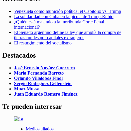
Venezuela como munición política: el Capitolio vs. Trump
La solidaridad con Cuba en la picota de Trump-Rubio
¿Quién está matando a la moribunda Corte Penal
internacional?
El Senado argentino define la ley que amplía la compra de
tierras rurales por capitales extranjeros
El resurgimiento del socialismo
Destacados
José Ernesto Nováez Guerrero
María Fernanda Barreto
Orlando Villalobos Finol
Sergio Rodríguez Gelfenstein
Muaz Mussa
Juan Eduardo Romero Jiménez
Te pueden interesar
Medios aliados