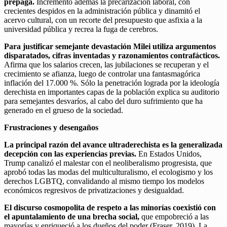
prepaga.
Incrementó además la precarización laboral, con
crecientes despidos en la administración pública y dinamitó el
acervo cultural, con un recorte del presupuesto que asfixia a la
universidad pública y recrea la fuga de cerebros.
Para justificar semejante devastación Milei utiliza argumentos
disparatados, cifras inventadas y razonamientos contrafácticos.
Afirma que los salarios crecen, las jubilaciones se recuperan y el
crecimiento se afianza, luego de controlar una fantasmagórica
inflación del 17.000 %. Sólo la penetración lograda por la ideología
derechista en importantes capas de la población explica su auditorio
para semejantes desvaríos, al cabo del duro sufrimiento que ha
generado en el grueso de la sociedad.
Frustraciones y desengaños
La principal razón del avance ultraderechista es la generalizada
decepción con las experiencias previas.
En Estados Unidos,
Trump canalizó el malestar con el neoliberalismo progresista, que
aprobó todas las modas del multiculturalismo, el ecologismo y los
derechos LGBTQ, convalidando al mismo tiempo los modelos
económicos regresivos de privatizaciones y desigualdad.
El discurso cosmopolita de respeto a las minorías coexistió con
el apuntalamiento de una brecha social,
que empobreció a las
mayorías y enriqueció a los dueños del poder (Fraser, 2019). La