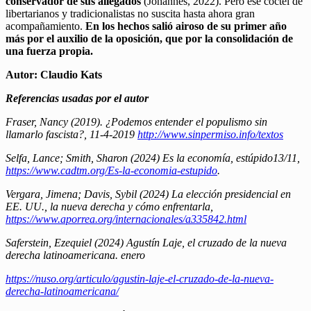
conservador de sus allegados
(Johannes, 2022). Pero ese cóctel de
libertarianos y tradicionalistas no suscita hasta ahora gran
acompañamiento.
En los hechos salió airoso de su primer año
más por el auxilio de la oposición, que por la consolidación de
una fuerza propia.
Autor: Claudio Kats
Referencias usadas por el autor
Fraser, Nancy (2019). ¿Podemos entender el populismo sin
llamarlo fascista?, 11-4-2019
http://www.sinpermiso.info/textos
Selfa, Lance; Smith, Sharon (2024) Es la economía, estúpido13/11,
https://www.cadtm.org/Es-la-economia-estupido
.
Vergara, Jimena; Davis, Sybil (2024) La elección presidencial en
EE. UU., la nueva derecha y cómo enfrentarla,
https://www.aporrea.org/internacionales/a335842.html
Saferstein, Ezequiel (2024) Agustín Laje, el cruzado de la nueva
derecha latinoamericana. enero
https://nuso.org/articulo/agustin-laje-el-cruzado-de-la-nueva-
derecha-latinoamericana/