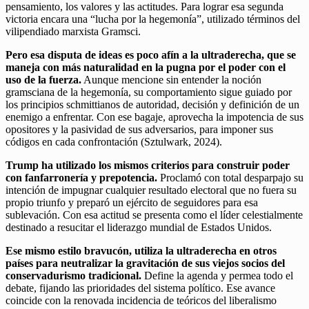
pensamiento, los valores y las actitudes. Para lograr esa segunda
victoria encara una “lucha por la hegemonía”, utilizado términos del
vilipendiado marxista Gramsci.
Pero esa disputa de ideas es poco afín a la ultraderecha, que se
maneja con más naturalidad en la pugna por el poder con el
uso de la fuerza.
Aunque mencione sin entender la noción
gramsciana de la hegemonía, su comportamiento sigue guiado por
los principios schmittianos de autoridad, decisión y definición de un
enemigo a enfrentar. Con ese bagaje, aprovecha la impotencia de sus
opositores y la pasividad de sus adversarios, para imponer sus
códigos en cada confrontación (Sztulwark, 2024).
Trump ha utilizado los mismos criterios para construir poder
con fanfarronería y prepotencia.
Proclamó con total desparpajo su
intención de impugnar cualquier resultado electoral que no fuera su
propio triunfo y preparó un ejército de seguidores para esa
sublevación. Con esa actitud se presenta como el líder celestialmente
destinado a resucitar el liderazgo mundial de Estados Unidos.
Ese mismo estilo bravucón, utiliza la ultraderecha en otros
países para neutralizar la gravitación de sus viejos socios del
conservadurismo tradicional.
Define la agenda y permea todo el
debate, fijando las prioridades del sistema político. Ese avance
coincide con la renovada incidencia de teóricos del liberalismo