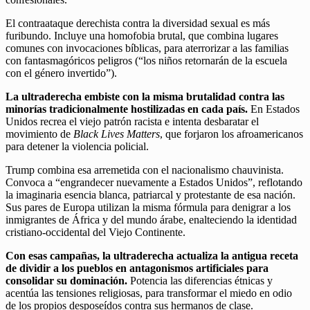
El contraataque derechista contra la diversidad sexual es más
furibundo. Incluye una homofobia brutal, que combina lugares
comunes con invocaciones bíblicas, para aterrorizar a las familias
con fantasmagóricos peligros (“los niños retornarán de la escuela
con el género invertido”).
La ultraderecha embiste con la misma brutalidad contra las
minorías tradicionalmente hostilizadas en cada país.
En Estados
Unidos recrea el viejo patrón racista e intenta desbaratar el
movimiento de
Black Lives Matters
, que forjaron los afroamericanos
para detener la violencia policial.
Trump combina esa arremetida con el nacionalismo chauvinista.
Convoca a “engrandecer nuevamente a Estados Unidos”, reflotando
la imaginaria esencia blanca, patriarcal y protestante de esa nación.
Sus pares de Europa utilizan la misma fórmula para denigrar a los
inmigrantes de África y del mundo árabe, enalteciendo la identidad
cristiano-occidental del Viejo Continente.
Con esas campañas, la ultraderecha actualiza la antigua receta
de dividir a los pueblos en antagonismos artificiales para
consolidar su dominación.
Potencia las diferencias étnicas y
acentúa las tensiones religiosas, para transformar el miedo en odio
de los propios desposeídos contra sus hermanos de clase.