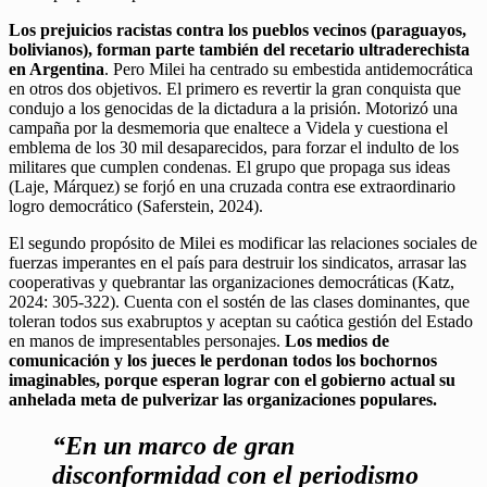
Los prejuicios racistas contra los pueblos vecinos (paraguayos,
bolivianos), forman parte también del recetario ultraderechista
en Argentina
. Pero Milei ha centrado su embestida antidemocrática
en otros dos objetivos.
El primero es revertir la gran conquista que
condujo a los genocidas de la dictadura a la prisión.
Motorizó una
campaña por la desmemoria que enaltece a Videla y cuestiona el
emblema de los 30 mil desaparecidos, para forzar el indulto de los
militares que cumplen condenas. El grupo que propaga sus ideas
(Laje, Márquez) se forjó en una cruzada contra ese extraordinario
logro democrático (Saferstein, 2024).
El segundo propósito de Milei es modificar las relaciones sociales de
fuerzas imperantes en el país para destruir los sindicatos, arrasar las
cooperativas y quebrantar las organizaciones democráticas (Katz,
2024: 305-322). Cuenta con el sostén de las clases dominantes, que
toleran todos sus exabruptos y aceptan su caótica gestión del Estado
en manos de impresentables personajes.
Los medios de
comunicación y los jueces le perdonan todos los bochornos
imaginables, porque esperan lograr con el gobierno actual su
anhelada meta de pulverizar las organizaciones populares.
“En un marco de gran
disconformidad con el periodismo