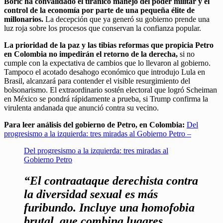
Boric ha convalidado el tiránico manejo del poder militar y el
control de la economía por parte de una pequeña élite de
millonarios.
La decepción que ya generó su gobierno prende una
luz roja sobre los procesos que conservan la confianza popular.
La prioridad de la paz y las tibias reformas que propicia Petro
en Colombia no impedirán el retorno de la derecha,
si no
cumple con la expectativa de cambios que lo llevaron al gobierno.
Tampoco el acotado desahogo económico que introdujo Lula en
Brasil, alcanzará para contender el visible resurgimiento del
bolsonarismo. El extraordinario sostén electoral que logró Scheiman
en México se pondrá rápidamente a prueba, si Trump confirma la
virulenta andanada que anunció contra su vecino.
Para leer análisis del gobierno de Petro, en Colombia:
Del
progresismo a la izquierda: tres miradas al Gobierno Petro –
Del progresismo a la izquierda: tres miradas al
Gobierno Petro
“El contraataque derechista contra
la diversidad sexual es más
furibundo. Incluye una homofobia
brutal, que combina lugares