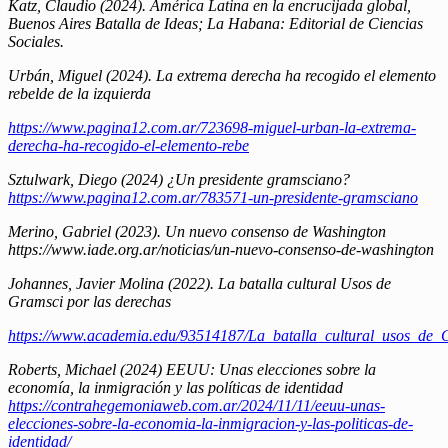
Katz, Claudio (2024). América Latina en la encrucijada global,
Buenos Aires Batalla de Ideas; La Habana: Editorial de Ciencias
Sociales.
Urbán, Miguel (2024). La extrema derecha ha recogido el elemento
rebelde de la izquierda
https://www.pagina12.com.ar/723698-miguel-urban-la-extrema-
derecha-ha-recogido-el-elemento-rebe
Sztulwark, Diego (2024) ¿Un presidente gramsciano?
https://www.pagina12.com.ar/783571-un-presidente-gramsciano
Merino, Gabriel (2023). Un nuevo consenso de Washington
https://www.iade.org.ar/noticias/un-nuevo-consenso-de-washington
Johannes, Javier Molina (2022). La batalla cultural Usos de
Gramsci por las derechas
https://www.academia.edu/93514187/La_batalla_cultural_usos_d
Roberts, Michael (2024) EEUU: Unas elecciones sobre la
economía, la inmigración y las políticas de identidad
https://contrahegemoniaweb.com.ar/2024/11/11/eeuu-unas-
elecciones-sobre-la-economia-la-inmigracion-y-las-politicas-de-
identidad/