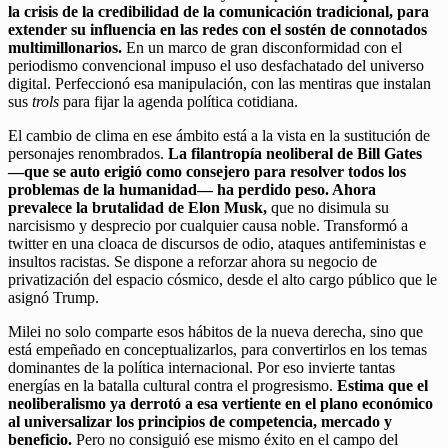
la crisis de la credibilidad de la comunicación tradicional, para
extender su influencia en las redes con el sostén de connotados
multimillonarios.
En un marco de gran disconformidad con el
periodismo convencional impuso el uso desfachatado del universo
digital. Perfeccionó esa manipulación, con las mentiras que instalan
sus
trols
para fijar la agenda política cotidiana.
El cambio de clima en ese ámbito está a la vista en la sustitución de
personajes renombrados.
La filantropía neoliberal de Bill Gates
—que se auto erigió como consejero para resolver todos los
problemas de la humanidad— ha perdido peso. Ahora
prevalece la brutalidad de Elon Musk,
que no disimula su
narcisismo y desprecio por cualquier causa noble. Transformó a
twitter en una cloaca de discursos de odio, ataques antifeministas e
insultos racistas. Se dispone a reforzar ahora su negocio de
privatización del espacio cósmico, desde el alto cargo público que le
asignó Trump.
Milei no solo comparte esos hábitos de la nueva derecha, sino que
está empeñado en conceptualizarlos, para convertirlos en los temas
dominantes de la política internacional. Por eso invierte tantas
energías en la batalla cultural contra el progresismo.
Estima que el
neoliberalismo ya derrotó a esa vertiente en el plano económico
al universalizar los principios de competencia, mercado y
beneficio.
Pero no consiguió ese mismo éxito en el campo del