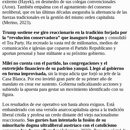
extremo (Hayek), en desmedro de sus colegas convencionales
(Aron). También empalma con el agotamiento del consenso
neoliberal, que en las últimas décadas aseguraba la alternancia de las
fuerzas tradicionales en la gestión del mismo orden capitalista
(Merino, 2023).
Trump sostiene ese giro reaccionario en la tradición forjada por
la “revolución conservadora” que inauguró Reagan
y consolidó
el Tea Party. Ha recreado la vasta red de millonarios, medios de
comunicación e iglesias que coparon el Partido Republicano y
aportan personal y base militante a su próximo gobierno.
Milei no cuenta con el partido, las congregaciones y el
entretejido financiero de su padrino yanqui. Llegó al gobierno
en forma improvisada,
sin la tropa adicta que forjó su jefe de la
Casa Blanca. Por eso invirtió gran parte de su primer año de
mandato en crear ese sustento. Gobierna radicalizando acciones y
subiendo la apuesta para gestar un movimiento identificado con su
figura.
Los resultados de ese operativo son hasta ahora exiguos. Está
embanderado con una versión anarcocapitalista ajena a la tradición
liberal criolla y profesa un credo distante del viejo nacionalismo
reaccionario.
Sus gurúes han intentado la fusión de su
minoritario dogma ultraliberal austríaco con el catolicismo