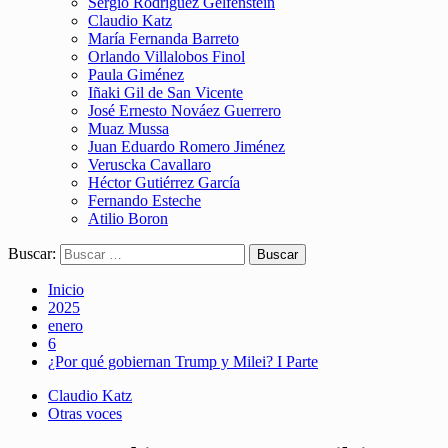
Sergio Rodríguez Gelfenstein
Claudio Katz
María Fernanda Barreto
Orlando Villalobos Finol
Paula Giménez
Iñaki Gil de San Vicente
José Ernesto Nováez Guerrero
Muaz Mussa
Juan Eduardo Romero Jiménez
Veruscka Cavallaro
Héctor Gutiérrez García
Fernando Esteche
Atilio Boron
Buscar:
Inicio
2025
enero
6
¿Por qué gobiernan Trump y Milei? I Parte
Claudio Katz
Otras voces