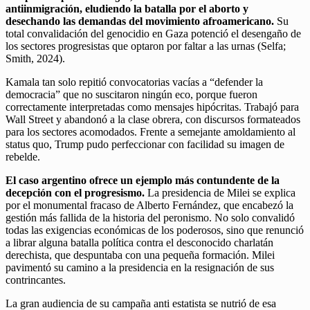
antiinmigración, eludiendo la batalla por el aborto y
desechando las demandas del movimiento afroamericano.
Su
total convalidación del genocidio en Gaza potenció el desengaño de
los sectores progresistas que optaron por faltar a las urnas (Selfa;
Smith, 2024).
Kamala tan solo repitió convocatorias vacías a “defender la
democracia” que no suscitaron ningún eco, porque fueron
correctamente interpretadas como mensajes hipócritas. Trabajó para
Wall Street y abandonó a la clase obrera, con discursos formateados
para los sectores acomodados. Frente a semejante amoldamiento al
status quo, Trump pudo perfeccionar con facilidad su imagen de
rebelde.
El caso argentino ofrece un ejemplo más contundente de la
decepción con el progresismo.
La presidencia de Milei se explica
por el monumental fracaso de Alberto Fernández, que encabezó la
gestión más fallida de la historia del peronismo. No solo convalidó
todas las exigencias económicas de los poderosos, sino que renunció
a librar alguna batalla política contra el desconocido charlatán
derechista, que despuntaba con una pequeña formación. Milei
pavimentó su camino a la presidencia en la resignación de sus
contrincantes.
La gran audiencia de su campaña anti estatista se nutrió de esa