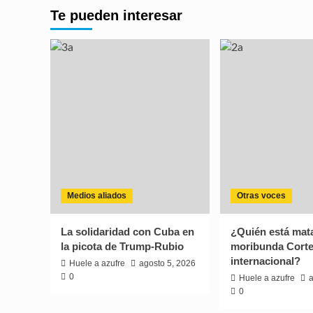
Te pueden interesar
Medios aliados
Otras voces
La solidaridad con Cuba en
¿Quién está mata
la picota de Trump-Rubio
moribunda Corte
internacional?
Huele a azufre
agosto 5, 2026
0
Huele a azufre
a
0