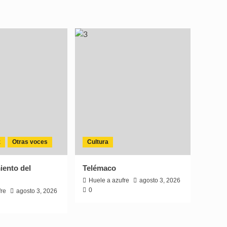
z
Otras voces
Cultura
iento del
Telémaco
Huele a azufre
agosto 3, 2026
0
fre
agosto 3, 2026