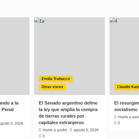
Emilia Trabucco
Otras voces
Claudio Kat
ndo a la
El Senado argentino define
El resurgim
 Penal
la ley que amplía la compra
socialismo
de tierras rurales por
Huele a azu
capitales extranjeros
0
gosto 5, 2026
Huele a azufre
agosto 5, 2026
0