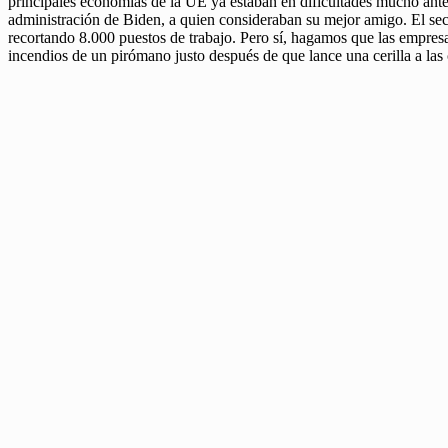
principales economías de la UE ya estaban en dificultades mucho ante
administración de Biden, a quien consideraban su mejor amigo. El sect
recortando 8.000 puestos de trabajo. Pero sí, hagamos que las empresa
incendios de un pirómano justo después de que lance una cerilla a las 