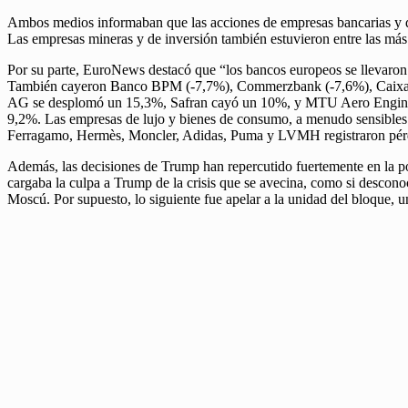
Ambos medios informaban que las acciones de empresas bancarias y d
Las empresas mineras y de inversión también estuvieron entre las má
Por su parte, EuroNews destacó que “los bancos europeos se llevaron
También cayeron Banco BPM (-7,7%), Commerzbank (-7,6%), CaixaBank
AG se desplomó un 15,3%, Safran cayó un 10%, y MTU Aero Engine
9,2%. Las empresas de lujo y bienes de consumo, a menudo sensibles
Ferragamo, Hermès, Moncler, Adidas, Puma y LVMH registraron pérd
Además, las decisiones de Trump han repercutido fuertemente en la po
cargaba la culpa a Trump de la crisis que se avecina, como si descono
Moscú. Por supuesto, lo siguiente fue apelar a la unidad del bloque, u