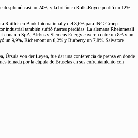
e desplomó casi un 24%, y la británica Rolls-Royce perdió un 12%.
ara Raiffeisen Bank International y del 8,6% para ING Groep.
ndustrial también sufrió fuertes pérdidas. La alemana Rheinmetall
Leonardo SpA, Airbus y Siemens Energy cayeron entre un 8% y un
cayó un 9,9%, Richemont un 8,2% y Burberry un 7,8%. Salvatore
pea, Úrsula von der Leyen, fue dar una conferencia de prensa en donde
iones tomada por la cúpula de Bruselas en sus enfrentamiento con