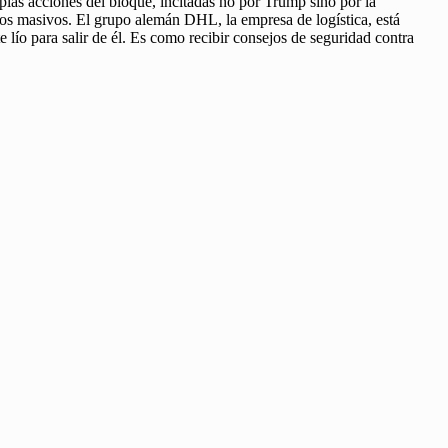
ias acciones del bloque, incitadas no por Trump sino por la
dos masivos. El grupo alemán DHL, la empresa de logística, está
lío para salir de él. Es como recibir consejos de seguridad contra