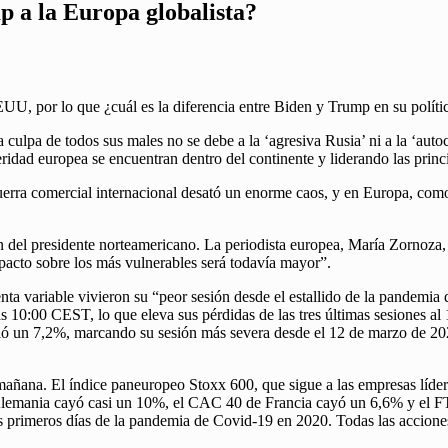
 a la Europa globalista?
UU, por lo que ¿cuál es la diferencia entre Biden y Trump en su polí
culpa de todos sus males no se debe a la ‘agresiva Rusia’ ni a la ‘auto
idad europea se encuentran dentro del continente y liderando las princi
guerra comercial internacional desató un enorme caos, y en Europa, como
ón del presidente norteamericano. La periodista europea, María Zornoza
pacto sobre los más vulnerables será todavía mayor”.
a variable vivieron su “peor sesión desde el estallido de la pandemi
s 10:00 CEST, lo que eleva sus pérdidas de las tres últimas sesione
dió un 7,2%, marcando su sesión más severa desde el 12 de marzo de 2
mañana. El índice paneuropeo Stoxx 600, que sigue a las empresas líde
lemania cayó casi un 10%, el CAC 40 de Francia cayó un 6,6% y el F
 primeros días de la pandemia de Covid-19 en 2020. Todas las acciones