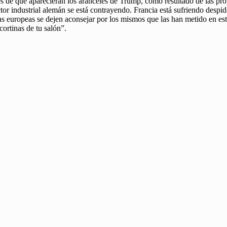
s de que aparecieran los aranceles de Trump, como resultado de las prop
or industrial alemán se está contrayendo. Francia está sufriendo despi
s europeas se dejen aconsejar por los mismos que las han metido en este 
cortinas de tu salón”.