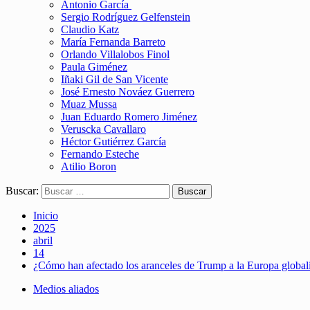
Antonio García
Sergio Rodríguez Gelfenstein
Claudio Katz
María Fernanda Barreto
Orlando Villalobos Finol
Paula Giménez
Iñaki Gil de San Vicente
José Ernesto Nováez Guerrero
Muaz Mussa
Juan Eduardo Romero Jiménez
Veruscka Cavallaro
Héctor Gutiérrez García
Fernando Esteche
Atilio Boron
Buscar:
Inicio
2025
abril
14
¿Cómo han afectado los aranceles de Trump a la Europa globali
Medios aliados