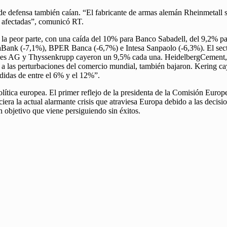
e defensa también caían. “El fabricante de armas alemán Rheinmetall s
s afectadas”, comunicó RT.
 la peor parte, con una caída del 10% para Banco Sabadell, del 9,2% p
 (-7,1%), BPER Banca (-6,7%) e Intesa Sanpaolo (-6,3%). El sector i
s AG y Thyssenkrupp cayeron un 9,5% cada una. HeidelbergCement, 
 a las perturbaciones del comercio mundial, también bajaron. Kering 
idas de entre el 6% y el 12%”.
lítica europea. El primer reflejo de la presidenta de la Comisión Euro
ciera la actual alarmante crisis que atraviesa Europa debido a las decis
n objetivo que viene persiguiendo sin éxitos.