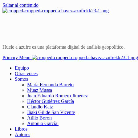
Saltar al contenido
Huele a azufre es una plataforma digital de análisis geopolítico.
Primary Menu
Equipo
Otras voces
Somos
María Fernanda Barreto
Muaz Mussa
Juan Eduardo Romero Jiménez
Héctor Gutiérrez García
Claudio Katz
Iñaki Gil de San Vicente
Atilio Boron
Antonio García
Libros
Autores