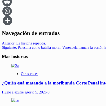
Navegación de entradas
Anterior:
La historia repetida.
Siguiente:
Palestina como batalla moral: Venezuela llama a la acción i
Más historias
Otras voces
¿Quién está matando a la moribunda Corte Penal int
Huele a azufre
agosto 5, 2026
0