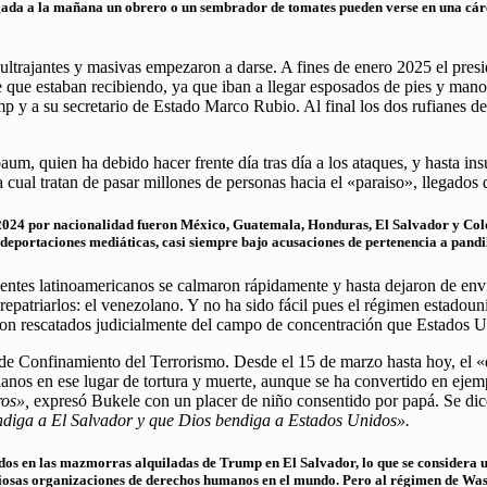
ada a la mañana un obrero o un sembrador de tomates pueden verse en una cárcel
ultrajantes y masivas empezaron a darse. A fines de enero 2025 el pres
que estaban recibiendo, ya que iban a llegar esposados de pies y manos.
p y a su secretario de Estado Marco Rubio. Al final los dos rufianes de
m, quien ha debido hacer frente día tras día a los ataques, y hasta ins
la cual tratan de pasar millones de personas hacia el «paraiso», llegado
l 2024 por nacionalidad fueron México, Guatemala, Honduras, El Salvador y Co
e deportaciones mediáticas, casi siempre bajo acusaciones de pertenencia a pandi
dentes latinoamericanos se calmaron rápidamente y hasta dejaron de en
patriarlos: el venezolano. Y no ha sido fácil pues el régimen estadoun
ron rescatados judicialmente del campo de concentración que Estados 
 de Confinamiento del Terrorismo. Desde el 15 de marzo hasta hoy, el «
anos en ese lugar de tortura y muerte, aunque se ha convertido en eje
ros»,
expresó Bukele con un placer de niño consentido por papá. Se dice
diga a El Salvador y que Dios bendiga a Estados Unidos».
idos en las mazmorras alquiladas de Trump en El Salvador, lo que se considera
iosas organizaciones de derechos humanos en el mundo. Pero al régimen de Was