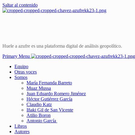
Saltar al contenido
Huele a azufre es una plataforma digital de análisis geopolítico.
Primary Menu
Equipo
Otras voces
Somos
María Fernanda Barreto
Muaz Mussa
Juan Eduardo Romero Jiménez
Héctor Gutiérrez García
Claudio Katz
Iñaki Gil de San Vicente
Atilio Boron
Antonio García
Libros
Autores