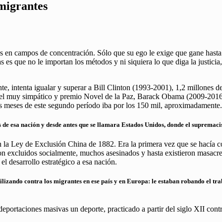
 migrantes
s en campos de concentración. Sólo que su ego le exige que gane hasta 
as es que no le importan los métodos y ni siquiera lo que diga la justi
, intenta igualar y superar a Bill Clinton (1993-2001), 1,2 millones 
es el muy simpático y premio Novel de la Paz, Barack Obama (2009-2016
os meses de este segundo período iba por los 150 mil, aproximadamente.
s de esa nación y desde antes que se llamara Estados Unidos, donde el supremac
a Ley de Exclusión China de 1882. Era la primera vez que se hacía cont
on excluidos socialmente, muchos asesinados y hasta existieron masacr
 el desarrollo estratégico a esa nación.
utilizando contra los migrantes en ese país y en Europa: le estaban robando el t
eportaciones masivas un deporte, practicado a partir del siglo XII contr