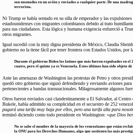
son montados en un avión y enviados a cualquier parte. De una madrug
terrorista.
Ni Trump se había sentado en su silla de emperador y las expulsiones 
estadounidenses con migrantes colombianos debido al trato humillante 
para sus ciudadanos. Esta lógica y humana exigencia enfureció a Trum
otros migrantes.
Igual sucedió con la muy digna presidenta de México, Claudia Sheinbau
gobierno no la tiene fácil por tener frontera con Estados Unidos, por 
Durante el gobierno Biden los latinos que más fueron expulsados en e
cuatro, pero el quinto ya es Venezuela. Estos últimos han sido objeto d
Ante las amenazas de Washington las protestas de Petro y otros presi
quedó otro gobierno que siguió defendiendo y enviando aviones para re
pertenecientes a bandas transnacionales. Milagrosamente algunos fue
Otros fueron enviados casi clandestinamente a El Salvador, al Centro
Bukele, había admitido su complicidad en el secuestro de 252 venezol
pagará una tarifa muy baja por ellos, pero una tarifa alta para nosot
terminó diciendo como todo presidente en Washington: «
que Dios ben
No se sabe el nombre de la mayoría de los venezolanos que están reclu
la ONU para los Derechos Humanos, algo que sostienen las más prestig