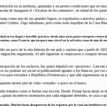
etención en su territorio, apartadas y en peores condiciones que en mu
acaba de inaugurar el «Alcatraz de los caimanes», en mitad de los panta
mp como uno de sus grandes logros, es expulsarlos a terceros países d
tados Unidos. Algo inhumano, pero como todo inquilino de la Casa Blan
dad en esa ilegal y horrible práctica: desde años atrás países europeos vienen d
camino, como Francia, que prepara una cárcel en la selvática zona de una de su
do un poco de la otra historia de ese país y supiera que a partir de 182
o migración organizada. Al año siguiente se empezaron a comprar tierra
cipación de los esclavos, fue quien impulsó ese «proyecto». Lincoln t
os no podrían ser social ni políticamente iguales a los blancos, por eso
clavos para enviarlos a República Dominicana y que allá organizaran su
quienes tienen piel de color «extraño» o poco en el banco.
endo tratados como si fueran una escoria. Desde Trump hacia abajo se le
s, ganan incentivos monetarios por cada migrante detenido, se caza a q
traídos. Muchos hasta desaparecen de los registros por lo cual sus familiares no