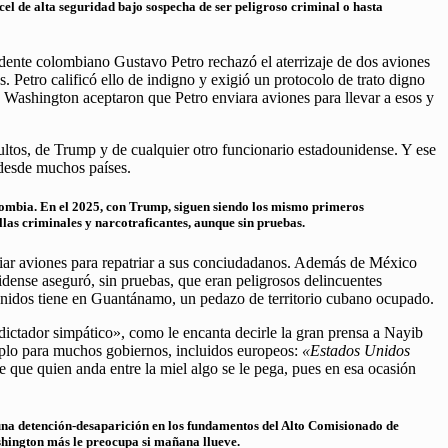
 de alta seguridad bajo sospecha de ser peligroso criminal o hasta
idente colombiano Gustavo Petro rechazó el aterrizaje de dos aviones
 Petro calificó ello de indigno y exigió un protocolo de trato digno
 Washington aceptaron que Petro enviara aviones para llevar a esos y
ultos, de Trump y de cualquier otro funcionario estadounidense. Y ese
s desde muchos países.
lombia. En el 2025, con Trump, siguen siendo los mismo primeros
llas criminales y narcotraficantes, aunque sin pruebas.
viar aviones para repatriar a sus conciudadanos. Además de México
idense aseguró, sin pruebas, que eran peligrosos delincuentes
Unidos tiene en Guantánamo, un pedazo de territorio cubano ocupado.
dictador simpático», como le encanta decirle la gran prensa a Nayib
mplo para muchos gobiernos, incluidos europeos:
«Estados Unidos
 que quien anda entre la miel algo se le pega, pues en esa ocasión
 una detención-desaparición en los fundamentos del Alto Comisionado de
hington más le preocupa si mañana llueve.