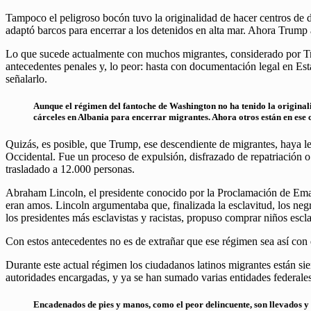
Tampoco el peligroso bocón tuvo la originalidad de hacer centros de d
adaptó barcos para encerrar a los detenidos en alta mar. Ahora Trump 
Lo que sucede actualmente con muchos migrantes, considerado por Tru
antecedentes penales y, lo peor: hasta con documentación legal en Es
señalarlo.
Aunque el régimen del fantoche de Washington no ha tenido la originali
cárceles en Albania para encerrar migrantes. Ahora otros están en ese 
Quizás, es posible, que Trump, ese descendiente de migrantes, haya leí
Occidental. Fue un proceso de expulsión, disfrazado de repatriación 
trasladado a 12.000 personas.
Abraham Lincoln, el presidente conocido por la Proclamación de Eman
eran amos. Lincoln argumentaba que, finalizada la esclavitud, los negr
los presidentes más esclavistas y racistas, propuso comprar niños es
Con estos antecedentes no es de extrañar que ese régimen sea así con 
Durante este actual régimen los ciudadanos latinos migrantes están si
autoridades encargadas, y ya se han sumado varias entidades federale
Encadenados de pies y manos, como el peor delincuente, son llevados y 