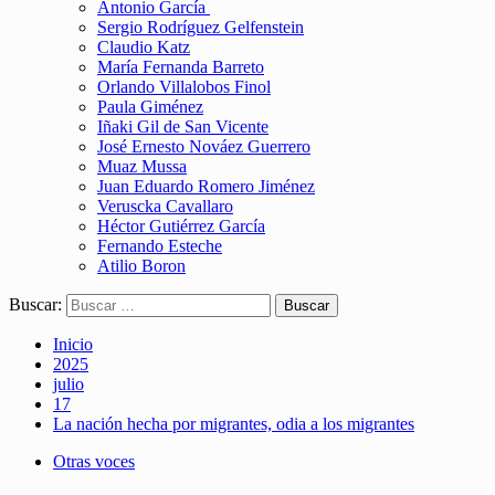
Antonio García
Sergio Rodríguez Gelfenstein
Claudio Katz
María Fernanda Barreto
Orlando Villalobos Finol
Paula Giménez
Iñaki Gil de San Vicente
José Ernesto Nováez Guerrero
Muaz Mussa
Juan Eduardo Romero Jiménez
Veruscka Cavallaro
Héctor Gutiérrez García
Fernando Esteche
Atilio Boron
Buscar:
Inicio
2025
julio
17
La nación hecha por migrantes, odia a los migrantes
Otras voces