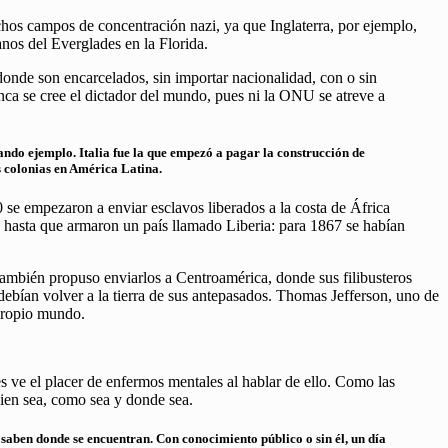
chos campos de concentración nazi, ya que Inglaterra, por ejemplo,
nos del Everglades en la Florida.
onde son encarcelados, sin importar nacionalidad, con o sin
ca se cree el dictador del mundo, pues ni la ONU se atreve a
ando ejemplo. Italia fue la que empezó a pagar la construcción de
s colonias en América Latina.
0 se empezaron a enviar esclavos liberados a la costa de África
s hasta que armaron un país llamado Liberia: para 1867 se habían
ambién propuso enviarlos a Centroamérica, donde sus filibusteros
 debían volver a la tierra de sus antepasados. Thomas Jefferson, uno de
 propio mundo.
s ve el placer de enfermos mentales al hablar de ello. Como las
uien sea, como sea y donde sea.
 saben donde se encuentran. Con conocimiento público o sin él, un día