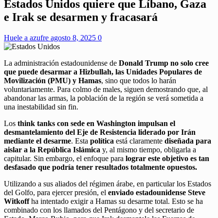
Estados Unidos quiere que Líbano, Gaza
e Irak se desarmen y fracasará
Huele a azufre
agosto 8, 2025
0
La administración estadounidense de
Donald Trump no solo cree
que puede desarmar a Hizbullah, las Unidades Populares de
Movilización (PMU) y Hamas
, sino que todos lo harán
voluntariamente. Para colmo de males, siguen demostrando que, al
abandonar las armas, la población de la región se verá sometida a
una inestabilidad sin fin.
Los
think tanks con sede en Washington impulsan el
desmantelamiento del Eje de Resistencia liderado por Irán
mediante el desarme
. Esta
política
está claramente
diseñada para
aislar a la República Islámica
y, al mismo tiempo, obligarla a
capitular. Sin embargo, el enfoque para
lograr este objetivo es tan
desfasado que podría tener resultados totalmente opuestos.
Utilizando a sus aliados del régimen árabe, en particular los Estados
del Golfo, para ejercer presión, el
enviado estadounidense Steve
Witkoff
ha intentado exigir a Hamas su desarme total. Esto se ha
combinado con los llamados del Pentágono y del secretario de