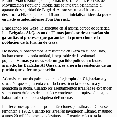
Estado, Marco Rubio, para que Irak desmantele las Fuerzas de
Movilización Popular e impida que se integren plenamente al
aparato de seguridad de Bagdad. A esto se suma el intento de
desarmar a Hizsbullah en el Líbano, una
iniciativa liderada por el
enviado estadounidense Tom Barrack.
Empezando por
Gaza
, la solicitud en sí misma carece de seriedad.
Las
Brigadas Al-Qassam de Hamas jamás se desarmarían sin
garantías ni procesos que garanticen la protección de la
población de la Franja de Gaza.
De hecho, si observamos la resistencia en Gaza en su conjunto,
luchan como una sola unidad, inseparable de la voluntad
popular.
Hamas ya no es solo un partido político
; su
brazo
armado, las Brigadas Al-Qassam, es ahora la resistencia de un
pueblo que sufre un genocidio.
Además, el pueblo palestino tiene el
ejemplo de Cisjordania
y la
situación que se presenta cuando la resistencia se desarma y
abandona la lucha. Cuando los asentamientos israelíes se expanden,
se imponen órdenes de anexión y comienza la limpieza étnica, no
habrá nadie que pueda siquiera defenderse.
Las lecciones aprendidas por las facciones palestinas en Gaza se
remontan a 1982. Cuando los israelíes invadieron Líbano, matando
a unos 20 mil libaneses y palestinos, la Organización para la