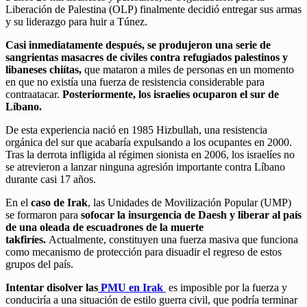
Liberación de Palestina (OLP) finalmente decidió entregar sus armas
y su liderazgo para huir a Túnez.
Casi inmediatamente después, se produjeron una serie de
sangrientas masacres de civiles contra refugiados palestinos y
libaneses chiítas,
que mataron a miles de personas en un momento
en que no existía una fuerza de resistencia considerable para
contraatacar.
Posteriormente, los israelíes ocuparon el sur de
Líbano.
De esta experiencia nació en 1985 Hizbullah, una resistencia
orgánica del sur que acabaría expulsando a los ocupantes en 2000.
Tras la derrota infligida al régimen sionista en 2006, los israelíes no
se atrevieron a lanzar ninguna agresión importante contra Líbano
durante casi 17 años.
En el
caso de Irak
, las Unidades de Movilización Popular (UMP)
se formaron para
sofocar la insurgencia de Daesh y liberar al país
de una oleada de escuadrones de la muerte
takfiríes.
Actualmente, constituyen una fuerza masiva que funciona
como mecanismo de protección para disuadir el regreso de estos
grupos del país.
Intentar disolver las
PMU en Irak
es imposible por la fuerza y
conduciría a una situación de estilo guerra civil, que podría terminar