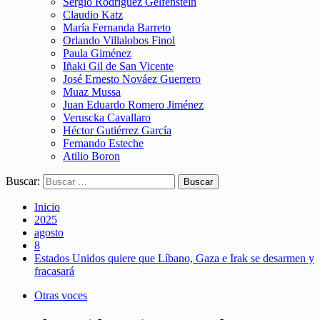
Sergio Rodríguez Gelfenstein
Claudio Katz
María Fernanda Barreto
Orlando Villalobos Finol
Paula Giménez
Iñaki Gil de San Vicente
José Ernesto Nováez Guerrero
Muaz Mussa
Juan Eduardo Romero Jiménez
Veruscka Cavallaro
Héctor Gutiérrez García
Fernando Esteche
Atilio Boron
Buscar:
Inicio
2025
agosto
8
Estados Unidos quiere que Líbano, Gaza e Irak se desarmen y
fracasará
Otras voces