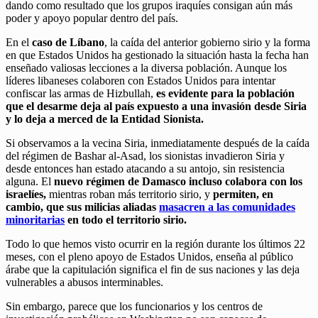
dando como resultado que los grupos iraquíes consigan aún más
poder y apoyo popular dentro del país.
En el
caso de Líbano
, la caída del anterior gobierno sirio y la forma
en que Estados Unidos ha gestionado la situación hasta la fecha han
enseñado valiosas lecciones a la diversa población. Aunque los
líderes libaneses colaboren con Estados Unidos para intentar
confiscar las armas de Hizbullah,
es evidente para la población
que el desarme deja al país expuesto a una invasión desde Siria
y lo deja a merced de la Entidad Sionista.
Si observamos a la vecina Siria, inmediatamente después de la caída
del régimen de Bashar al-Asad, los sionistas invadieron Siria y
desde entonces han estado atacando a su antojo, sin resistencia
alguna. El
nuevo régimen de Damasco incluso colabora con los
israelíes,
mientras roban más territorio sirio, y
permiten, en
cambio, que sus milicias aliadas
masacren a las comunidades
minoritarias
en todo el territorio sirio.
Todo lo que hemos visto ocurrir en la región durante los últimos 22
meses, con el pleno apoyo de Estados Unidos, enseña al público
árabe que la capitulación significa el fin de sus naciones y las deja
vulnerables a abusos interminables.
Sin embargo, parece que los funcionarios y los centros de