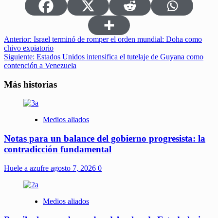
Navegación
Anterior:
Israel terminó de romper el orden mundial: Doha como
chivo expiatorio
de
Siguiente:
Estados Unidos intensifica el tutelaje de Guyana como
entradas
contención a Venezuela
Más historias
Medios aliados
Notas para un balance del gobierno progresista: la
contradicción fundamental
Huele a azufre
agosto 7, 2026
0
Medios aliados