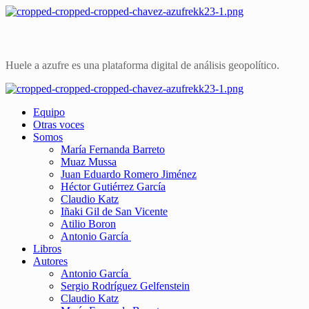
Saltar
al
contenido
Huele a azufre es una plataforma digital de análisis geopolítico.
Primary
Menu
Equipo
Otras voces
Somos
María Fernanda Barreto
Muaz Mussa
Juan Eduardo Romero Jiménez
Héctor Gutiérrez García
Claudio Katz
Iñaki Gil de San Vicente
Atilio Boron
Antonio García
Libros
Autores
Antonio García
Sergio Rodríguez Gelfenstein
Claudio Katz