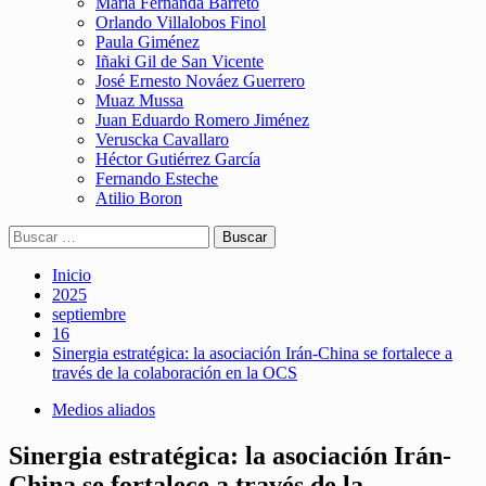
María Fernanda Barreto
Orlando Villalobos Finol
Paula Giménez
Iñaki Gil de San Vicente
José Ernesto Nováez Guerrero
Muaz Mussa
Juan Eduardo Romero Jiménez
Veruscka Cavallaro
Héctor Gutiérrez García
Fernando Esteche
Atilio Boron
Buscar:
Inicio
2025
septiembre
16
Sinergia estratégica: la asociación Irán-China se fortalece a
través de la colaboración en la OCS
Medios aliados
Sinergia estratégica: la asociación Irán-
China se fortalece a través de la