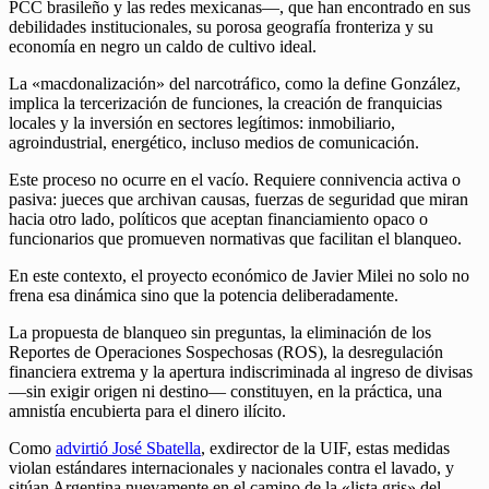
PCC brasileño y las redes mexicanas—, que han encontrado en sus
debilidades institucionales, su porosa geografía fronteriza y su
economía en negro un caldo de cultivo ideal.
La «macdonalización» del narcotráfico, como la define González,
implica la tercerización de funciones, la creación de franquicias
locales y la inversión en sectores legítimos: inmobiliario,
agroindustrial, energético, incluso medios de comunicación.
Este proceso no ocurre en el vacío. Requiere connivencia activa o
pasiva: jueces que archivan causas, fuerzas de seguridad que miran
hacia otro lado, políticos que aceptan financiamiento opaco o
funcionarios que promueven normativas que facilitan el blanqueo.
En este contexto, el proyecto económico de Javier Milei no solo no
frena esa dinámica sino que la potencia deliberadamente.
La propuesta de blanqueo sin preguntas, la eliminación de los
Reportes de Operaciones Sospechosas (ROS), la desregulación
financiera extrema y la apertura indiscriminada al ingreso de divisas
—sin exigir origen ni destino— constituyen, en la práctica, una
amnistía encubierta para el dinero ilícito.
Como
advirtió José Sbatella
, exdirector de la UIF, estas medidas
violan estándares internacionales y nacionales contra el lavado, y
sitúan Argentina nuevamente en el camino de la «lista gris» del