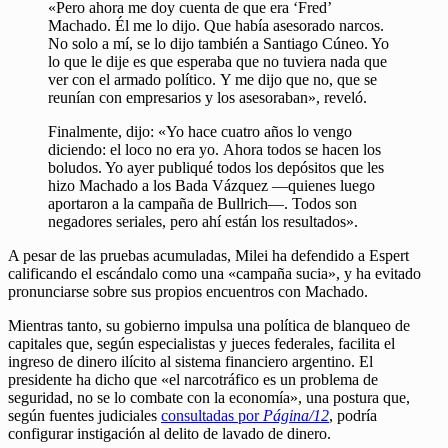
«Pero ahora me doy cuenta de que era ‘Fred’
Machado. Él me lo dijo. Que había asesorado narcos.
No solo a mí, se lo dijo también a Santiago Cúneo. Yo
lo que le dije es que esperaba que no tuviera nada que
ver con el armado político. Y me dijo que no, que se
reunían con empresarios y los asesoraban», reveló.
Finalmente, dijo: «Yo hace cuatro años lo vengo
diciendo: el loco no era yo. Ahora todos se hacen los
boludos. Yo ayer publiqué todos los depósitos que les
hizo Machado a los Bada Vázquez —quienes luego
aportaron a la campaña de Bullrich—. Todos son
negadores seriales, pero ahí están los resultados».
A pesar de las pruebas acumuladas, Milei ha defendido a Espert
calificando el escándalo como una «campaña sucia», y ha evitado
pronunciarse sobre sus propios encuentros con Machado.
Mientras tanto, su gobierno impulsa una política de blanqueo de
capitales que, según especialistas y jueces federales, facilita el
ingreso de dinero ilícito al sistema financiero argentino. El
presidente ha dicho que «el narcotráfico es un problema de
seguridad, no se lo combate con la economía», una postura que,
según fuentes judiciales
consultadas por
Página/12
, podría
configurar instigación al delito de lavado de dinero.