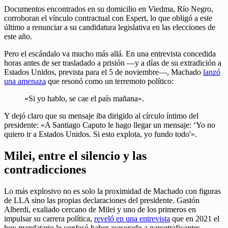
Documentos encontrados en su domicilio en Viedma, Río Negro,
corroboran el vínculo contractual con Espert, lo que obligó a este
último a renunciar a su candidatura legislativa en las elecciones de
este año.
Pero el escándalo va mucho más allá. En una entrevista concedida
horas antes de ser trasladado a prisión —y a días de su extradición a
Estados Unidos, prevista para el 5 de noviembre—, Machado
lanzó
una amenaza
que resonó como un terremoto político:
«Si yo hablo, se cae el país mañana».
Y dejó claro que su mensaje iba dirigido al círculo íntimo del
presidente: «A Santiago Caputo le hago llegar un mensaje: ‘Yo no
quiero ir a Estados Unidos. Si esto explota, yo fundo todo'».
Milei, entre el silencio y las
contradicciones
Lo más explosivo no es solo la proximidad de Machado con figuras
de LLA sino las propias declaraciones del presidente. Gastón
Alberdi, exaliado cercano de Milei y uno de los primeros en
impulsar su carrera política,
reveló en una entrevista
que en 2021 el
hoy mandatario le confesó haber asesorado a narcotraficantes.