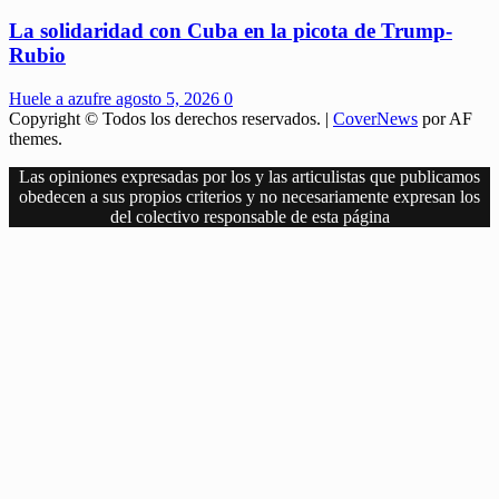
La solidaridad con Cuba en la picota de Trump-
Rubio
Huele a azufre
agosto 5, 2026
0
Copyright © Todos los derechos reservados.
|
CoverNews
por AF
themes.
Las opiniones expresadas por los y las articulistas que publicamos
obedecen a sus propios criterios y no necesariamente expresan los
del colectivo responsable de esta página