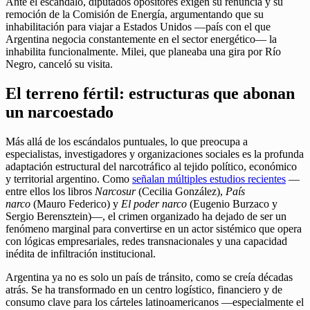
Ante el escándalo, diputados opositores exigen su renuncia y su
remoción de la Comisión de Energía, argumentando que su
inhabilitación para viajar a Estados Unidos —país con el que
Argentina negocia constantemente en el sector energético— la
inhabilita funcionalmente. Milei, que planeaba una gira por Río
Negro, canceló su visita.
El terreno fértil: estructuras que abonan
un narcoestado
Más allá de los escándalos puntuales, lo que preocupa a
especialistas, investigadores y organizaciones sociales es la profunda
adaptación estructural del narcotráfico al tejido político, económico
y territorial argentino. Como
señalan múltiples estudios recientes
—
entre ellos los libros
Narcosur
(Cecilia González),
País
narco
(Mauro Federico) y
El poder narco
(Eugenio Burzaco y
Sergio Berensztein)—, el crimen organizado ha dejado de ser un
fenómeno marginal para convertirse en un actor sistémico que opera
con lógicas empresariales, redes transnacionales y una capacidad
inédita de infiltración institucional.
Argentina ya no es solo un país de tránsito, como se creía décadas
atrás. Se ha transformado en un centro logístico, financiero y de
consumo clave para los cárteles latinoamericanos —especialmente el