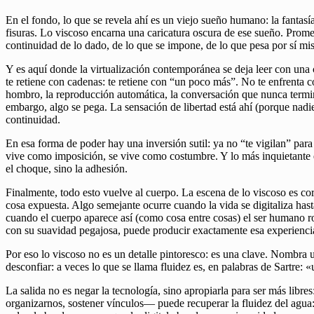
En el fondo, lo que se revela ahí es un viejo sueño humano: la fantasía 
fisuras. Lo viscoso encarna una caricatura oscura de ese sueño. Promet
continuidad de lo dado, de lo que se impone, de lo que pesa por sí mism
Y es aquí donde la virtualización contemporánea se deja leer con una 
te retiene con cadenas: te retiene con “un poco más”. No te enfrenta co
hombro, la reproducción automática, la conversación que nunca termina
embargo, algo se pega. La sensación de libertad está ahí (porque nadie
continuidad.
En esa forma de poder hay una inversión sutil: ya no “te vigilan” par
vive como imposición, se vive como costumbre. Y lo más inquietante es
el choque, sino la adhesión.
Finalmente, todo esto vuelve al cuerpo. La escena de lo viscoso es co
cosa expuesta. Algo semejante ocurre cuando la vida se digitaliza has
cuando el cuerpo aparece así (como cosa entre cosas) el ser humano ro
con su suavidad pegajosa, puede producir exactamente esa experiencia: 
Por eso lo viscoso no es un detalle pintoresco: es una clave. Nombra u
desconfiar: a veces lo que se llama fluidez es, en palabras de Sartre: 
La salida no es negar la tecnología, sino apropiarla para ser más libr
organizarnos, sostener vínculos— puede recuperar la fluidez del agua: