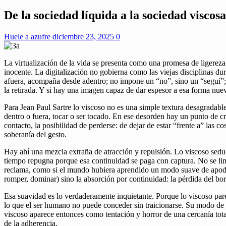
De la sociedad líquida a la sociedad viscosa
Huele a azufre
diciembre 23, 2025
0
La virtualización de la vida se presenta como una promesa de ligereza. 
inocente. La digitalización no gobierna como las viejas disciplinas du
afuera, acompaña desde adentro; no impone un “no”, sino un “seguí”;
la retirada. Y si hay una imagen capaz de dar espesor a esa forma nuev
Para Jean Paul Sartre lo viscoso no es una simple textura desagradable
dentro o fuera, tocar o ser tocado. En ese desorden hay un punto de cr
contacto, la posibilidad de perderse: de dejar de estar “frente a” las
soberanía del gesto.
Hay ahí una mezcla extraña de atracción y repulsión. Lo viscoso seduc
tiempo repugna porque esa continuidad se paga con captura. No se limi
reclama, como si el mundo hubiera aprendido un modo suave de apodera
romper, dominar) sino la absorción por continuidad: la pérdida del bor
Esa suavidad es lo verdaderamente inquietante. Porque lo viscoso pare
lo que el ser humano no puede conceder sin traicionarse. Su modo de se
viscoso aparece entonces como tentación y horror de una cercanía total
de la adherencia.