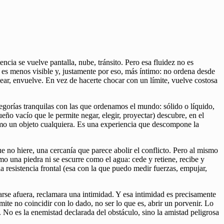
ncia se vuelve pantalla, nube, tránsito. Pero esa fluidez no es
r es menos visible y, justamente por eso, más íntimo: no ordena desde
r, envuelve. En vez de hacerte chocar con un límite, vuelve costosa
ategorías tranquilas con las que ordenamos el mundo: sólido o líquido,
eño vacío que le permite negar, elegir, proyectar) descubre, en el
r como un objeto cualquiera. Es una experiencia que descompone la
 no hiere, una cercanía que parece abolir el conflicto. Pero al mismo
o una piedra ni se escurre como el agua: cede y retiene, recibe y
resistencia frontal (esa con la que puedo medir fuerzas, empujar,
rse afuera, reclamara una intimidad. Y esa intimidad es precisamente
ite no coincidir con lo dado, no ser lo que es, abrir un porvenir. Lo
. No es la enemistad declarada del obstáculo, sino la amistad peligrosa