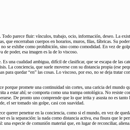
Todo parece fluir: vínculos, trabajo, ocio, información, deseo. La existe
ras, que encerraban cuerpos en horarios, muros, filas, fábricas. Su pode
 no se exhibe como prohibición, sino como comodidad. En vez de golpea
a de poder, esa imagen es la de lo viscoso.
. Es una cualidad ambigua, difícil de clasificar, que se escapa de las c
isis. La conciencia, que suele moverse con su distancia propia (ese pequ
 cosas para quedar “en” las cosas. Lo viscoso, por eso, no se deja trata
e porque promete una continuidad sin cortes, una caricia del mundo que
ta a estar ahí; se comporta como una trampa ontológica. No resiste com
rse. De pronto uno comprende que lo que irrita y asusta no es tanto la 
de, el ser tomado sin golpe, casi con suavidad.
ce querer penetrar en la conciencia, como si el mundo, en vez de queda
r es la separación: la nada como distancia activa, esa fisura que le perm
: una especie de comunión material que, en lugar de reconciliar, aliena