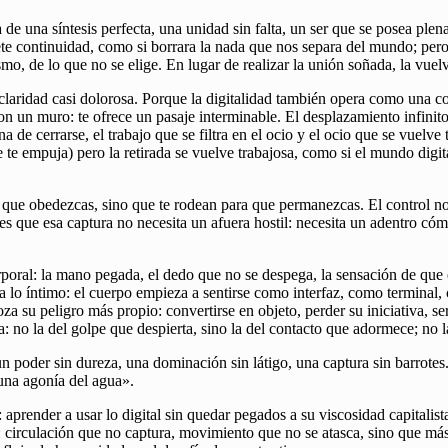
de una síntesis perfecta, una unidad sin falta, un ser que se posea plena
e continuidad, como si borrara la nada que nos separa del mundo; pero la
o, de lo que no se elige. En lugar de realizar la unión soñada, la vuelv
claridad casi dolorosa. Porque la digitalidad también opera como una co
n un muro: te ofrece un pasaje interminable. El desplazamiento infinito, 
 de cerrarse, el trabajo que se filtra en el ocio y el ocio que se vuel
 te empuja) pero la retirada se vuelve trabajosa, como si el mundo digit
a que obedezcas, sino que te rodean para que permanezcas. El control n
 que esa captura no necesita un afuera hostil: necesita un adentro cómod
rporal: la mano pegada, el dedo que no se despega, la sensación de que
ta lo íntimo: el cuerpo empieza a sentirse como interfaz, como termina
za su peligro más propio: convertirse en objeto, perder su iniciativa,
no la del golpe que despierta, sino la del contacto que adormece; no la 
n poder sin dureza, una dominación sin látigo, una captura sin barrotes
«una agonía del agua».
es: aprender a usar lo digital sin quedar pegados a su viscosidad capita
 circulación que no captura, movimiento que no se atasca, sino que más 