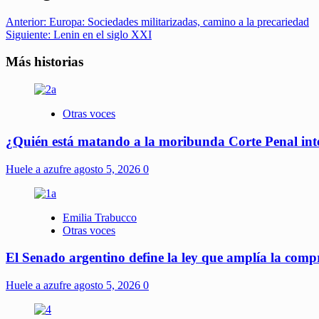
Anterior:
Europa: Sociedades militarizadas, camino a la precariedad
Siguiente:
Lenin en el siglo XXI
Más historias
Otras voces
¿Quién está matando a la moribunda Corte Penal int
Huele a azufre
agosto 5, 2026
0
Emilia Trabucco
Otras voces
El Senado argentino define la ley que amplía la compra
Huele a azufre
agosto 5, 2026
0