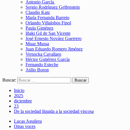
Antonio García
Sergio Rodríguez Gelfenstein
Claudio Katz
María Fernanda Barreto
Orlando Villalobos Finol
Paula Giménez
Iñaki Gil de San Vicente
José Ernesto Nováez Guerrero
Muaz Mussa
Juan Eduardo Romero Jiménez
Veruscka Cavallaro
Héctor Gutiérrez García
Fernando Esteche
Atilio Boron
Buscar:
Inicio
2025
diciembre
23
De la sociedad líquida a la sociedad viscosa
Lucas Aguilera
Otras voces