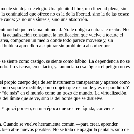
mente sin dejar de elegir. Una plenitud libre, una libertad plena, sin
 continuidad que ofrece no es la de la libertad, sino la de las cosas:
e caída: ya no una síntesis, sino una absorción.
ntinuidad que reclama intimidad. No te obliga a entrar: te recibe. No
la actualización constante, la notificación que vuelve a tocarte el
ve tarea, componen un medio donde todo parece moverse y, sin
al hubiera aprendido a capturar sin prohibir: a absorber por
o se siente como castigo, se siente como hábito. La dependencia no se
o. Lo viscoso, en el tacto, ya anunciaba esa lógica: el peligro no es
 el propio cuerpo deja de ser instrumento transparente y aparece como
l, como soporte medible, como objeto que responde y es respondido. Y
 ser “de más” en el mundo como un trozo de mundo. La virtualización,
del límite que se ve, sino la del borde que se disuelve.
. Y quizá por eso, en una época que se cree líquida, conviene
lista. Cuando se vuelve herramienta común —para crear, aprender,
bien abre nuevos posibles. No se trata de apagar la pantalla, sino de