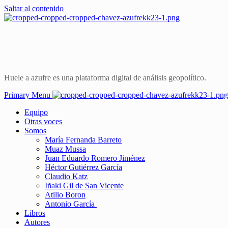
Saltar al contenido
Huele a azufre es una plataforma digital de análisis geopolítico.
Primary Menu
Equipo
Otras voces
Somos
María Fernanda Barreto
Muaz Mussa
Juan Eduardo Romero Jiménez
Héctor Gutiérrez García
Claudio Katz
Iñaki Gil de San Vicente
Atilio Boron
Antonio García
Libros
Autores