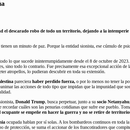
úa
d el descarado robo de todo un territorio, dejando a la intemperie 
tienen un minuto de paz. Porque la entidad sionista, ese cúmulo de psi
r todo lo que sucede ininterrumpidamente desde el 8 de octubre de 2023
es, sino todo lo contrario. Fue precisamente esa excepcional acción de la
er atropellos, lo pudieran descubrir en toda su extensión.
lestina
pareciera
haber perdido fuerza,
o por lo menos no tener la po
animar las acciones de todo tipo que impidan que la impunidad que sosti
alidad.
sionista,
Donald Trump
, busca perpetuar, junto a su
socio Netanyahu
 vale recordar cuáles son las penurias cotidianas que sufre ese pueblo. T
ocupante se empeñe en hacer la guerra y no se retire de territorios
nia
ocupada hablan por sí solas. A los bombardeos continuos en toda la 
tipo de protección, se suma el accionar de los francotiradores que comp