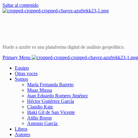
Saltar al contenido
Huele a azufre es una plataforma digital de análisis geopolítico.
Primary Menu
Equipo
Otras voces
Somos
María Fernanda Barreto
Muaz Mussa
Juan Eduardo Romero Jiménez
Héctor Gutiérrez García
Claudio Katz
Iñaki Gil de San Vicente
Atilio Boron
Antonio García
Libros
Autores