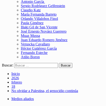
Antonio García
Sergio Rodríguez Gelfenstein
Claudio Katz
María Fernanda Barreto
Orlando Villalobos Finol
Paula Giménez
Iñaki Gil de San Vicente
José Ernesto Nováez Guerrero
Muaz Mussa
Juan Eduardo Romero Jiménez
Veruscka Cavallaro
Héctor Gutiérrez García
Fernando Esteche
Atilio Boron
Buscar:
Inicio
2026
febrero
18
No olvidar a Palestina, el genocidio continúa
Medios aliados