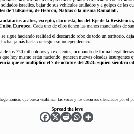
oldados israelíes, bajar de sus vehículos artillados y a golpes de las cula
ntes de Tulkarem, de Hebrón, Nablus o la misma Ramallah.
ndatarios árabes, excepto, claro está, los del Eje de la Resistencia, 
e Unión Europea.
Cada uno de ellos tienen las manos manchadas de sangr
,
se sigue haciendo realidad el descarado robo de todo un territorio, dej
de luchar jamás hasta conseguir su independencia.
ra de los 750 mil colonos ya existentes, ocupando de forma ilegal tierra
os que hoy mismo están naciendo, generen nuevas oleadas insurgentes q
tencia que se multiplicó el 7 de octubre del 2023: «quien siembra 
hegemónico, que busca visibilizar las voces y los discursos silenciados por el p
Spread the love