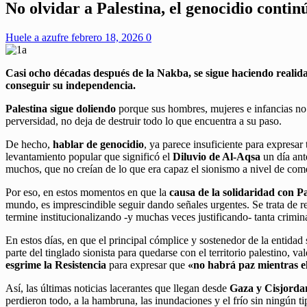
No olvidar a Palestina, el genocidio contin
Huele a azufre
febrero 18, 2026
0
Casi ocho décadas después de la Nakba, se sigue haciendo realida
conseguir su independencia.
Palestina sigue doliendo
porque sus hombres, mujeres e infancias no 
perversidad, no deja de destruir todo lo que encuentra a su paso.
De hecho,
hablar de genocidio
, ya parece insuficiente para expresa
levantamiento popular que significó el
Diluvio de Al-Aqsa
un día ant
muchos, que no creían de lo que era capaz el sionismo a nivel de comet
Por eso, en estos momentos en que la
causa de la solidaridad con Pa
mundo, es imprescindible seguir dando señales urgentes. Se trata de re
termine institucionalizando -y muchas veces justificando- tanta crimin
En estos días, en que el principal cómplice y sostenedor de la entidad 
parte del tinglado sionista para quedarse con el territorio palestino,
esgrime la Resistencia
para expresar que
«no habrá paz mientras el 
Así, las últimas noticias lacerantes que llegan desde
Gaza y Cisjorda
perdieron todo, a la hambruna, las inundaciones y el frío sin ningún 