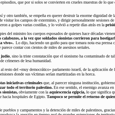
pisodios, que por si solos se convierten en crueles muestras de lo que 
sí y otro también, se empeña en querer destruir la enorme dignidad de la
 visitar los campos de exterminio, y dirigir personalmente sesiones de 
eron a golpes varias costillas, y lo volvió a repetir días atrás en la
prisi
os pies del ministro los cuerpos esposados de quienes hace décadas viene
alabozos, a la vez que soldados sionistas corrieron para hostigarlo
a vivo».
Lo dijo, haciendo un guiño para que tomara nota esa prensa ca
parece contar con cientos de miles de asesinos seriales.
 judío
, sino la triste constatación que el sionismo ha contaminado de ta
s de crímenes de lesa humanidad.
l resto del «muy democrático» parlamento israelí, de la aplicación de la
isiones donde sus víctimas serían martirizadas en la horca.
as iniciativas criminales
que, al parecer ninguna institución, gobierno
ar todo el territorio palestino.
En ese sentido, el enemigo avanza en 
 sionistas,
obviamente con la
aquiescencia egipcia,
lo que significa q
r hacia hospitales de Egipto.
Tampoco se permite el retorno de quie
de pueblos y campamentos y la detención de miles de palestinos, gracias
produzca la anexión en tiempo real de grandes extensiones de territorio