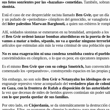
sus fotos sonrientes por las «hazañas» cometidas.
También, sobran e
sionista.
Está el caso de ese despreciable racista llamado
Ben Gvir,
que un día 
y un puñado de «periodistas» cómplices del genocidio, se vanagloria de
del
líder palestino Marwan Barghouti,
a quien sus esbirros le rompi
Allí, soldados sionistas se esmeraron en su brutalidad, arrojando a l
el
Ben Gvir ordenó lanzar bombas aturdidoras en la puerta de los c
vamos a matar a todos, sépanlo, no va a quedar ninguno terrorist
artículos que estimulan aún más la vena criminal de una población que 
No es una exageración ni una condena xenófoba contra el pueblo
convirtiéndolos en cómplices, o lo que es peor, en ejecutores impune
Es el mismo
Ben Gvir que con su colega Smotrich,
han convencido a
comenzado los «preparativos», construyendo espacios en las propias pr
Sin embargo, no son solo
Ben Gvir o Netanyahu los ideólogos de est
engranaje represivo viene acompañado del
verdadero plan de coloniz
en Gaza, con la frontera de Rafah a disposición de las autoridades
la vez que decenas de miles de heridos graves continúan sin poder sali
con lo que pueda quedar de sus familias.
Por otro lado, en
Cisjordania,
se da sistemáticamente la destrucción 
armados. Ellos, se ocuparon de «limpiar la maleza» para que ahora se 