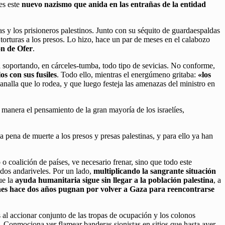
es este
nuevo nazismo que anida en las entrañas de la entidad
s y los prisioneros palestinos. Junto con su séquito de guardaespaldas
torturas a los presos. Lo hizo, hace un par de meses en el calabozo
ón de Ofer
.
n soportando, en cárceles-tumba, todo tipo de sevicias. No conforme,
s con sus fusiles
. Todo ello, mientras el energúmeno gritaba:
«los
nalla que lo rodea, y que luego festeja las amenazas del ministro en
l manera el pensamiento de la gran mayoría de los israelíes,
 pena de muerte a los presos y presas palestinas, y para ello ya han
 o coalición de países, ve necesario frenar, sino que todo este
dos andariveles. Por un lado,
multiplicando la sangrante situación
ue la
ayuda humanitaria sigue sin llegar a la población palestina
, a
nes hace dos años pugnan por volver a Gaza para reencontrarse
 al accionar conjunto de las tropas de ocupación y los colonos
. Conmociona ver flamear banderas sionistas en sitios que hasta ayer