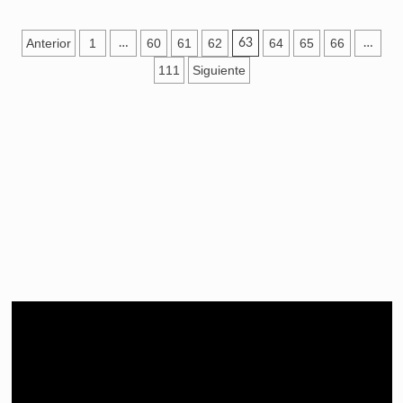
Anterior
1
60
61
62
64
65
66
…
63
…
111
Siguiente
Episodio
Mostrar
Sigui
anterior
la
episo
Mostrar
lista
La
de
Información
episodios
Del
Pódcast