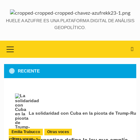
HUELE A AZUFRE ES UNA PLATAFORMA DIGITAL DE ANÁLISIS
GEOPOLÍTICO.
RECIENTE
La solidaridad con Cuba en la picota de Trump-Rub
Emilia Trabucco
Otras voces
Medios aliados
Otras voces