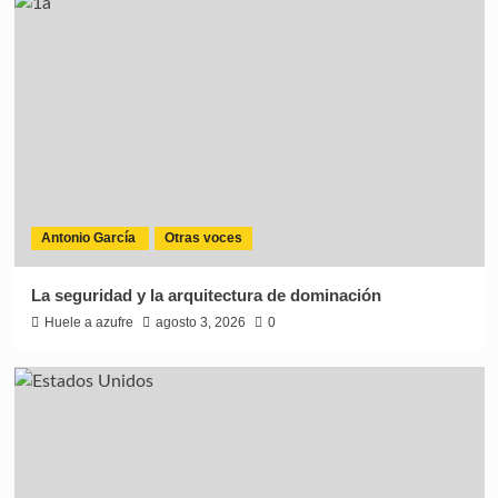
Antonio García
Otras voces
La seguridad y la arquitectura de dominación
Huele a azufre
agosto 3, 2026
0