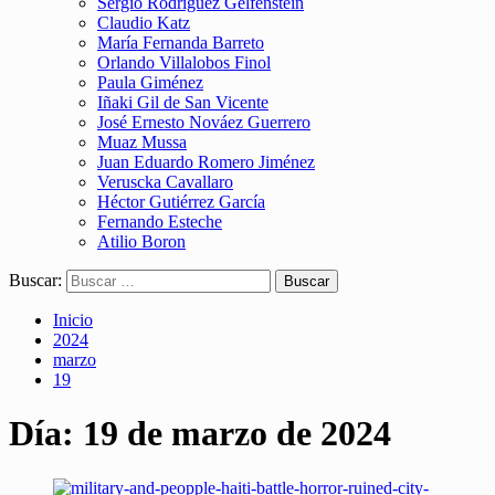
Sergio Rodríguez Gelfenstein
Claudio Katz
María Fernanda Barreto
Orlando Villalobos Finol
Paula Giménez
Iñaki Gil de San Vicente
José Ernesto Nováez Guerrero
Muaz Mussa
Juan Eduardo Romero Jiménez
Veruscka Cavallaro
Héctor Gutiérrez García
Fernando Esteche
Atilio Boron
Buscar:
Inicio
2024
marzo
19
Día:
19 de marzo de 2024