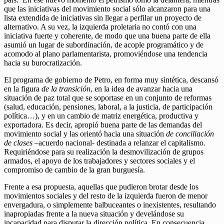
que las iniciativas del movimiento social sólo alcanzaron para una
lista extendida de iniciativas sin llegar a perfilar un proyecto de
alternativo. A su vez, la izquierda proletaria no contó con una
iniciativa fuerte y coherente, de modo que una buena parte de ella
asumió un lugar de subordinación, de acople programático y de
acomodo al plano parlamentarista, promoviéndose una tendencia
hacia su burocratización.
El programa de gobierno de Petro, en forma muy sintética, descansó
en la figura
de la transición
, en la idea de avanzar hacia una
situación de paz total que se soportase en un conjunto de reformas
(salud, educación, pensiones, laboral, a la justicia, de participación
política…), y en un cambio de matriz energética, productiva y
exportadora. Es decir, apropió buena parte de las demandas del
movimiento social y las orientó hacia una situación
de conciliación
de clases
–acuerdo nacional- destinada a relanzar el capitalismo.
Requiriéndose para su realización la desmovilización de grupos
armados, el apoyo de los trabajadores y sectores sociales y el
compromiso de cambio de la gran burguesía.
Frente a esa propuesta, aquellas que pudieron brotar desde los
movimientos sociales y del resto de la izquierda fueron de menor
envergadura, o simplemente balbuceantes o inexistentes, resultando
inapropiadas frente a la nueva situación y develándose su
incapacidad para disputar la dirección política. En consecuencia,