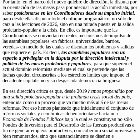
Por tanto, en el marco del nuevo quiebre de dirección, la disputa por
la orientación de las masas pasa por adecuar la acción inmediata, por
saber
posicionarse en las Coordinadoras desde su impulso inicial
,
para desde ellas disputar todo el enfoque programático, no sólo de
cara a las lecciones de 2026, sino en una mirada puesta en la salida
proletario-popular a la crisis. En ello, es importante que las
Coordinadoras se conviertan en reales mecanismos de impulso de
las asambleas populares -en fábricas, universidades, barrios,
veredas- en medio de las cuales se discutan los problemas y salidas
que requiere el país. Es decir,
las asambleas populares son un
espacio a privilegiar en la disputa por la dirección intelectual y
política de las masas proletarias y populares
, para que superen el
actual dominio reformista mediante el cual se pretende que las
luchas queden circunscritas a los estrechos límites que impone el
decadente capitalismo y su desgastada democracia burguesa.
En esa dirección crítica es que, desde 2019
hemos propendido por
una salida proletario-popular a la profunda crisis social del país
,
entendida como un proceso que va mucho más allá de las meras
reformas. Por eso hemos planteado que inicialmente el conjunto de
reformas sociales y económicas deben orientarse hacia una
Economía de Fondos Públicos
bajo la cual se constituyan no sólo
Fondos de Inversión para el Desarrollo de las fuerzas productivas a
fin de generar empleos productivos, con cobertura social universal y
bien remunerados, sino que sustancialmente se diseñen e