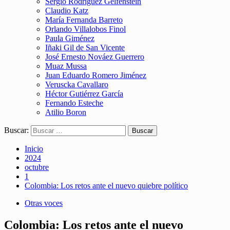
Sergio Rodríguez Gelfenstein
Claudio Katz
María Fernanda Barreto
Orlando Villalobos Finol
Paula Giménez
Iñaki Gil de San Vicente
José Ernesto Nováez Guerrero
Muaz Mussa
Juan Eduardo Romero Jiménez
Veruscka Cavallaro
Héctor Gutiérrez García
Fernando Esteche
Atilio Boron
Buscar:
Inicio
2024
octubre
1
Colombia: Los retos ante el nuevo quiebre político
Otras voces
Colombia: Los retos ante el nuevo