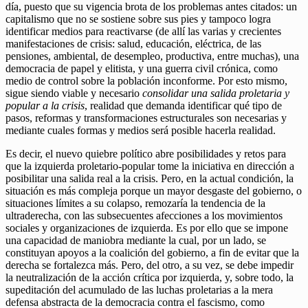
día, puesto que su vigencia brota de los problemas antes citados: un
capitalismo que no se sostiene sobre sus pies y tampoco logra
identificar medios para reactivarse (de allí las varias y crecientes
manifestaciones de crisis: salud, educación, eléctrica, de las
pensiones, ambiental, de desempleo, productiva, entre muchas), una
democracia de papel y elitista, y una guerra civil crónica, como
medio de control sobre la población inconforme. Por esto mismo,
sigue siendo viable y necesario
consolidar una salida proletaria y
popular a la crisis
, realidad que demanda identificar qué tipo de
pasos, reformas y transformaciones estructurales son necesarias y
mediante cuales formas y medios será posible hacerla realidad.
Es decir, el nuevo quiebre político abre posibilidades y retos para
que la izquierda proletario-popular tome la iniciativa en dirección a
posibilitar una salida real a la crisis. Pero, en la actual condición, la
situación es más compleja porque un mayor desgaste del gobierno, o
situaciones límites a su colapso, remozaría la tendencia de la
ultraderecha, con las subsecuentes afecciones a los movimientos
sociales y organizaciones de izquierda. Es por ello que se impone
una capacidad de maniobra mediante la cual, por un lado, se
constituyan apoyos a la coalición del gobierno, a fin de evitar que la
derecha se fortalezca más. Pero, del otro, a su vez, se debe impedir
la neutralización de la acción crítica por izquierda, y, sobre todo, la
supeditación del acumulado de las luchas proletarias a la mera
defensa abstracta de la democracia contra el fascismo, como