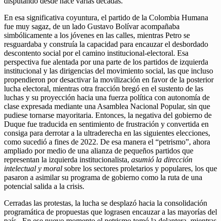
disputando desde hace varias décadas.
En esa significativa coyuntura, el partido de la Colombia Humana
fue muy sagaz, de un lado Gustavo Bolívar acompañaba
simbólicamente a los jóvenes en las calles, mientras Petro se
resguardaba y construía la capacidad para encauzar el desbordado
descontento social por el camino institucional-electoral. Esa
perspectiva fue alentada por una parte de los partidos de izquierda
institucional y las dirigencias del movimiento social, las que incluso
propendieron por desactivar la movilización en favor de la posterior
lucha electoral, mientras otra fracción bregó en el sustento de las
luchas y su proyección hacia una fuerza política con autonomía de
clase expresada mediante una Asamblea Nacional Popular, sin que
pudiese tornarse mayoritaria. Entonces, la negativa del gobierno de
Duque fue traducida en sentimiento de frustración y convertida en
consiga para derrotar a la ultraderecha en las siguientes elecciones,
como sucedió a fines de 2022. De esa manera el “petrismo”, ahora
ampliado por medio de una alianza de pequeños partidos que
representan la izquierda institucionalista,
asumió la dirección
intelectual y moral
sobre los sectores proletarios y populares, los que
pasaron a asimilar su programa de gobierno como la ruta de una
potencial salida a la crisis.
Cerradas las protestas, la lucha se desplazó hacia la consolidación
programática de propuestas que lograsen encauzar a las mayorías del
país. En ese nuevo momento el petrismo tomó la delantera, mientras