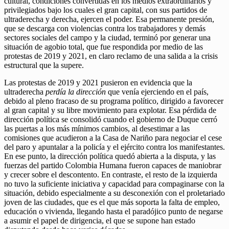
cultural, condiciones convertidas en los medios extraordinarios y
privilegiados bajo los cuales el gran capital, con sus partidos de
ultraderecha y derecha, ejercen el poder. Esa permanente presión,
que se descarga con violencias contra los trabajadores y demás
sectores sociales del campo y la ciudad, terminó por generar una
situación de agobio total, que fue respondida por medio de las
protestas de 2019 y 2021, en claro reclamo de una salida a la crisis
estructural que la supere.
Las protestas de 2019 y 2021 pusieron en evidencia que la
ultraderecha
perdía la dirección
que venía ejerciendo en el país,
debido al pleno fracaso de su programa político, dirigido a favorecer
al gran capital y su libre movimiento para explotar. Esa pérdida de
dirección política se consolidó cuando el gobierno de Duque cerró
las puertas a los más mínimos cambios, al desestimar a las
comisiones que acudieron a la Casa de Nariño para negociar el cese
del paro y apuntalar a la policía y el ejército contra los manifestantes.
En ese punto, la dirección política quedó abierta a la disputa, y las
fuerzas del partido Colombia Humana fueron capaces de maniobrar
y crecer sobre el descontento. En contraste, el resto de la izquierda
no tuvo la suficiente iniciativa y capacidad para compaginarse con la
situación, debido especialmente a su desconexión con el proletariado
joven de las ciudades, que es el que más soporta la falta de empleo,
educación o vivienda, llegando hasta el paradójico punto de negarse
a asumir el papel de dirigencia, el que se supone han estado