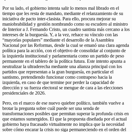
Por su lado, el gobierno intenta salir lo menos mal librado en el
tiempo que les resta de mandato, mediante el relanzamiento de su
iniciativa de pacto inter-clasista. Para ello, procura mejorar su
maniobrabilidad y gestión nombrando como su escudero al ministro
de Interior a J. Fernando Cristo, un cuadro santista más cercano a los
intereses de la burguesía. Y, a la vez, rehace su vínculo con las
“mayorías populares” mediante el desarrollo de la Asamblea
Nacional por las Reformas, desde la cual se emanó una clara agenda
política para la acción, con el objetivo de consolidar al conjunto de
la izquierda institucional y parlamentaria como un partido de peso
permanente en el tablero de la política futura. Este intento apunta a
neutralizar la ultraderecha mediante una alianza principal con los
partidos que representan a la gran burguesía, en particular el
santismo, pretendiendo funcionar como contrapeso hacia la
izquierda, en caso de que termine por perder la capacidad de
dirección y su fuerza electoral se mengue de cara a las elecciones
presidenciales de 2026.
Pero, en el marco de ese nuevo quiebre político, también vuelve a
brotar la pregunta sobre cuál puede ser una senda de
transformaciones posibles que permitan superar la profunda crisis en
que estamos sumergidos. El que la propuesta diseñada por el actual
gobierno haya fracasado virtualmente no implica que la necesidad
sobre cómo encarar la crisis no siga permaneciendo en el orden del