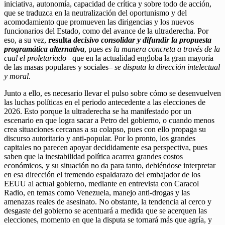
iniciativa, autonomía, capacidad de crítica y sobre todo de acción,
que se traduzca en la neutralización del oportunismo y del
acomodamiento que promueven las dirigencias y los nuevos
funcionarios del Estado, como del avance de la ultraderecha. Por
eso, a su vez,
resulta
decisivo consolidar y difundir la propuesta
programática alternativa
, pues
es la manera concreta a través de la
cual el proletariado –
que en la actualidad engloba la gran mayoría
de las masas populares y sociales
– se disputa la dirección intelectual
y moral
.
Junto a ello, es necesario llevar el pulso sobre cómo se desenvuelven
las luchas políticas en el periodo antecedente a las elecciones de
2026. Esto porque la ultraderecha se ha manifestado por un
escenario en que logra sacar a Petro del gobierno, o cuando menos
crea situaciones cercanas a su colapso, pues con ello propaga su
discurso autoritario y anti-popular. Por lo pronto, los grandes
capitales no parecen apoyar decididamente esa perspectiva, pues
saben que la inestabilidad política acarrea grandes costos
económicos, y su situación no da para tanto, debiéndose interpretar
en esa dirección el tremendo espaldarazo del embajador de los
EEUU al actual gobierno, mediante en entrevista con Caracol
Radio, en temas como Venezuela, manejo anti-drogas y las
amenazas reales de asesinato. No obstante, la tendencia al cerco y
desgaste del gobierno se acentuará a medida que se acerquen las
elecciones, momento en que la disputa se tornará más que agría, y