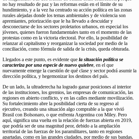
no hay resultado de paz y las reformas están en el límite de su
hundimiento, y a la vez ha centrado su acción política en las zonas
rurales alejadas donde los temas ambientales y de violencia son
apremiantes, priorización que le ha llevado a descuidar y
desconectarse de los sectores proletarios urbanos, en especial los
jóvenes, quienes fueron fundamentales tanto en el momento de las
protestas como en la victoria electoral. Por ello, la posibilidad de
relanzar al capitalismo y reorganizar la sociedad por medio de la
conciliación, como fórmula de salida de la crisis, queda obturada.
Llegados a este punto, es evidente que
la situación política se
caracteriza por una especie de nuevo quiebre
, en el que
nuevamente emerge la cuestión de qué clase y sector podrá asumir la
dirección política, y hegemonizar los destinos del país.
De un lado, la ultraderecha ha logrado ganar posiciones al interior
de las instituciones, los gremios, las empresas de comunicación, las
regiones en abierto conflicto, y en las calles mediante movilización.
Su fortalecimiento abre la posibilidad cierta de su regreso al
ejecutivo, creando una situación algo comprable a la que vivió
Brasil con Bolsonaro, o que enfrenta Argentina con Miley. Pero
aquí, significa una vuelta en la relación de fuerzas abierta en 2019,
que podría ser de una magnitud peor, debido a la ampliación
territorial de las fuerzas de los paramilitares, tanto en regiones
apartadas, como en las grandes ciudades, por medio de sus bandas.