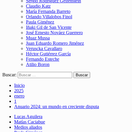
Sergio Rodríguez Gelfenstein
Claudio Katz
María Fernanda Barreto
Orlando Villalobos Finol
Paula Giménez
Iñaki Gil de San Vicente
José Ernesto Nováez Guerrero
Muaz Mussa
Juan Eduardo Romero Jiménez
Veruscka Cavallaro
Héctor Gutiérrez García
Fernando Esteche
Atilio Boron
Buscar:
Inicio
2025
enero
1
Anuario 2024: un mundo en creciente disputa
Lucas Aguilera
Matías Caciabue
Medios aliados