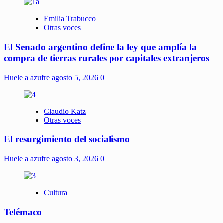
Emilia Trabucco
Otras voces
El Senado argentino define la ley que amplía la
compra de tierras rurales por capitales extranjeros
Huele a azufre
agosto 5, 2026
0
Claudio Katz
Otras voces
El resurgimiento del socialismo
Huele a azufre
agosto 3, 2026
0
Cultura
Telémaco