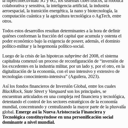
la hiperconectividad 5G y 6G, los sistemas ciber-físicos, la robótica
colaborativa y sensitiva, la inteligencia artificial, la industria
aeroespacial, la transición energética, la nano y biotecnología, la
computación cuántica y la agricultura tecnológica o AgTech, entre
otros.
Todos estos desarrollos resultan determinantes a la hora de definir
quiénes conforman la fracción del capital que acumula y ostenta el
poder económico bajo la exigencia de poseer, además, el dominio
político-militar y la hegemonía político-social.
Luego de la crisis de las hipotecas
subprime
del 2008, el sistema
capitalista comenzó un proceso de reconfiguración de “inversión de
los excedentes en la industria militar, por un lado y, por el otro, en la
digitalización de la economía, con el uso intensivo y extensivo de
tecnologías conocimiento-intensiva” (Aguilera, 2023).
Así los fondos financieros de Inversión Global, entre los cuales
BlackRock
,
State Street
y
Vanguard
son los principales, se
encuentran articulados en una compleja red financiera y tecnológica,
detentando el control de los sectores estratégicos de la economía
mundial, concentrando y centralizando la mayor parte de la plusvalía
global.
Emerge así la Nueva Aristocracia Financiera y
Tecnológica constituyéndose en una personificación social
dominante a nivel mundial.