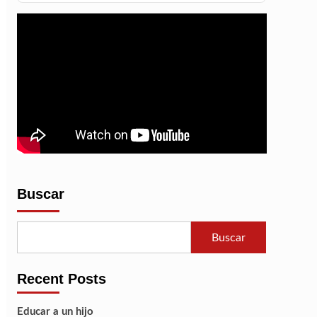
La
de
Información
episodios
Del
Pódcast
Buscar
Buscar
Recent Posts
Educar a un hijo