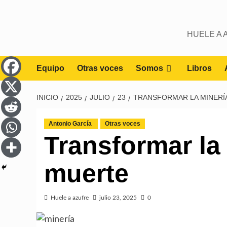
Saltar
al
contenido
HUELE A 
Equipo
Otras voces
Somos
Libros
INICIO
2025
JULIO
23
TRANSFORMAR LA MINERÍ
Antonio García
Otras voces
Transformar la 
muerte
Huele a azufre
julio 23, 2025
0