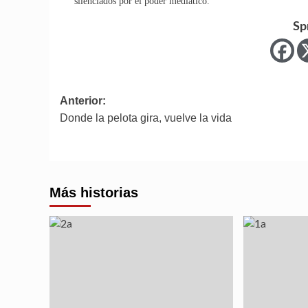
silenciados por el poder mediático.
Sp
Navegación
Anterior:
Donde la pelota gira, vuelve la vida
de
entradas
Más historias