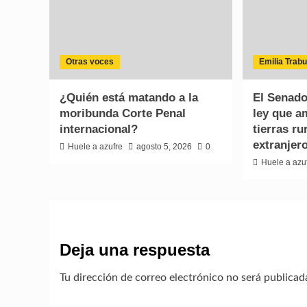
Otras voces
Emilia Trab
¿Quién está matando a la
El Senado
moribunda Corte Penal
ley que a
internacional?
tierras ru
extranjer
Huele a azufre
agosto 5, 2026
0
Huele a azu
Deja una respuesta
Tu dirección de correo electrónico no será publicad