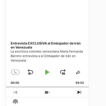
Entrevista EXCLUSIVA al Embajador de Irán
en Venezuela
La escritora colombo venezolana María Fernanda
Barreto entrevista a el Embajador de Irán en
Venezuela
1
x
Saltar
Reproducir
Avanzar
Cambiar
Compartir
la
este
hacia
/
00:00
velocidad
59:52
episodio
atrás
Pausar
de
reproducción
Episodio
Mostrar
Siguiente
anterior
la
episodio
Mostrar
lista