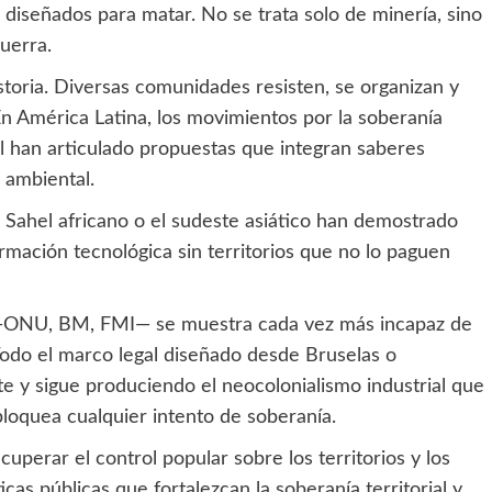
 diseñados para matar. No se trata solo de minería, sino
uerra.
istoria. Diversas comunidades resisten, se organizan y
En América Latina, los movimientos por la soberanía
l han articulado propuestas que integran saberes
o ambiental.
l Sahel africano o el sudeste asiático han demostrado
ormación tecnológica sin territorios que no lo paguen
a —ONU, BM, FMI— se muestra cada vez más incapaz de
Todo el marco legal diseñado desde Bruselas o
e y sigue produciendo el neocolonialismo industrial que
bloquea cualquier intento de soberanía.
uperar el control popular sobre los territorios y los
cas públicas que fortalezcan la soberanía territorial y