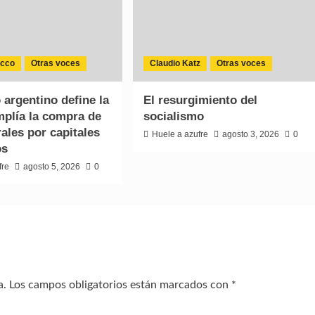
ucco
Otras voces
Claudio Katz
Otras voces
 argentino define la
El resurgimiento del
mplía la compra de
socialismo
rales por capitales
Huele a azufre
agosto 3, 2026
0
os
fre
agosto 5, 2026
0
a.
Los campos obligatorios están marcados con
*