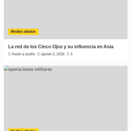
Medios aliados
La red de los Cinco Ojos y su influencia en Asia
Huele a azufre
agosto 3, 2026
0