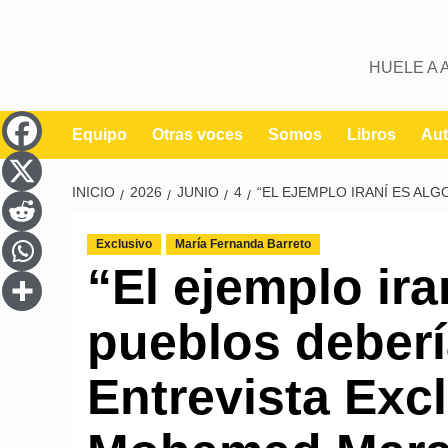
HUELE A 
Equipo
Otras voces
Somos
Libros
Aut
INICIO
2026
JUNIO
4
“EL EJEMPLO IRANÍ ES AL
Exclusivo
María Fernanda Barreto
“El ejemplo ira
pueblos deberí
Entrevista Exc