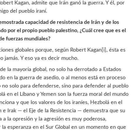
obert Kagan, admite que Irán ganó la guerra. Y él, por
igo del pueblo iraní.
demostrada capacidad de resistencia de Irán y de los
o por el propio pueblo palestino, ¿Cuál cree que es el
 de fuerzas mundiales?
aciones globales porque, según Robert Kagan
[i]
, ésta es
o jamás. Y eso ya es decir mucho.
, de la mayoría global, no solo ha derrotado a Estados
ado en la guerra de asedio, o al menos está en proceso
o no solo para defenderse, sino para defender al pueblo
zbolá en el Líbano y Yemen son la fuerza moral del mundo
ciona y que los valores de los iraníes, Hezbolá en el
en e Irak — el Eje de la Resistencia — demuestra que su
cia a la opresión y la agresión es muy poderosa,
ir la esperanza en el Sur Global en un momento en que