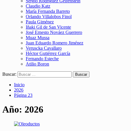
Sergio Rodríguez Gelfenstein
Claudio Katz
María Fernanda Barreto
Orlando Villalobos Finol
Paula Giménez
Iñaki Gil de San Vicente
José Ernesto Nováez Guerrero
Muaz Mussa
Juan Eduardo Romero Jiménez
Veruscka Cavallaro
Héctor Gutiérrez García
Fernando Esteche
Atilio Boron
Buscar:
Inicio
2026
Página 23
Año:
2026