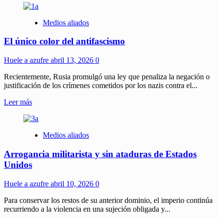
sobre
Crónica
Medios aliados
de
un
El único color del antifascismo
modelo
exitoso:
memoria
Huele a azufre
abril 13, 2026
0
de
la
Recientemente, Rusia promulgó una ley que penaliza la negación o
economía
justificación de los crímenes cometidos por los nazis contra el...
venezolana
Leer
Leer más
en
más
la
sobre
era
El
Chávez
Medios aliados
único
color
Arrogancia militarista y sin ataduras de Estados
del
antifascismo
Unidos
Huele a azufre
abril 10, 2026
0
Para conservar los restos de su anterior dominio, el imperio continúa
recurriendo a la violencia en una sujeción obligada y...