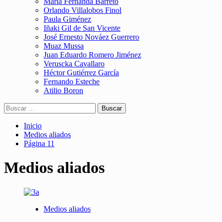
María Fernanda Barreto
Orlando Villalobos Finol
Paula Giménez
Iñaki Gil de San Vicente
José Ernesto Nováez Guerrero
Muaz Mussa
Juan Eduardo Romero Jiménez
Veruscka Cavallaro
Héctor Gutiérrez García
Fernando Esteche
Atilio Boron
Buscar:
Inicio
Medios aliados
Página 11
Medios aliados
Medios aliados