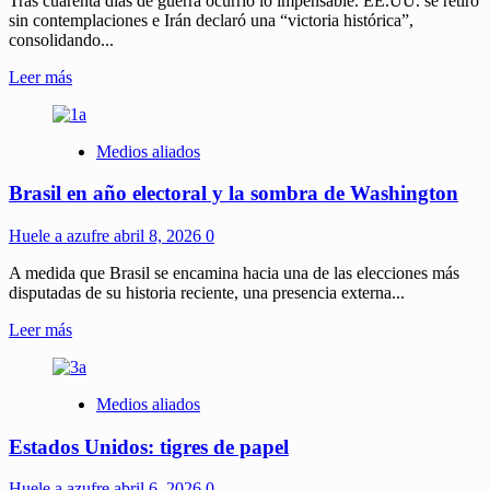
Tras cuarenta días de guerra ocurrió lo impensable. EE.UU. se retiró
sin contemplaciones e Irán declaró una “victoria histórica”,
consolidando...
Leer
Leer más
más
sobre
Cuarenta
Medios aliados
días
que
Brasil en año electoral y la sombra de Washington
sacudieron
al
Imperio:
Huele a azufre
abril 8, 2026
0
Cómo
Irán
A medida que Brasil se encamina hacia una de las elecciones más
venció
disputadas de su historia reciente, una presencia externa...
a
Leer
Leer más
EEUU
más
sobre
Brasil
Medios aliados
en
año
Estados Unidos: tigres de papel
electoral
y
la
Huele a azufre
abril 6, 2026
0