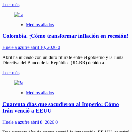
Leer
Leer más
más
sobre
Arrogancia
Medios aliados
militarista
y
Colombia. ¡Cómo transformar inflación en recesión!
sin
ataduras
de
Huele a azufre
abril 10, 2026
0
Estados
Unidos
Abril ha iniciado con un duro rifirrafe entre el gobierno y la Junta
Directiva del Banco de la República (JD-BR) debido a...
Leer
Leer más
más
sobre
Colombia.
Medios aliados
¡Cómo
transformar
Cuarenta días que sacudieron al Imperio: Cómo
inflación
en
Irán venció a EEUU
recesión!
Huele a azufre
abril 8, 2026
0