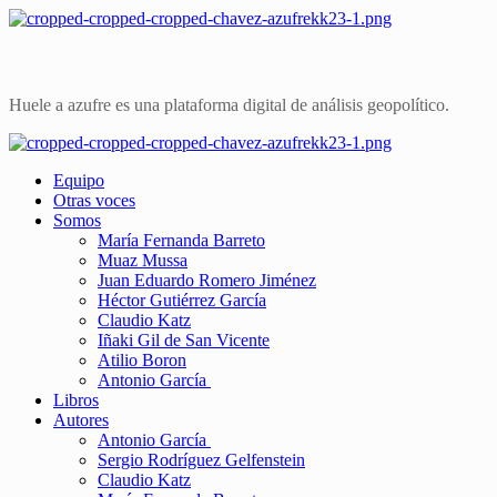
Saltar
al
contenido
Huele a azufre es una plataforma digital de análisis geopolítico.
Primary
Menu
Equipo
Otras voces
Somos
María Fernanda Barreto
Muaz Mussa
Juan Eduardo Romero Jiménez
Héctor Gutiérrez García
Claudio Katz
Iñaki Gil de San Vicente
Atilio Boron
Antonio García
Libros
Autores
Antonio García
Sergio Rodríguez Gelfenstein
Claudio Katz