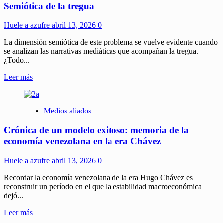
Semiótica de la tregua
Huele a azufre
abril 13, 2026
0
La dimensión semiótica de este problema se vuelve evidente cuando
se analizan las narrativas mediáticas que acompañan la tregua.
¿Todo...
Leer
Leer más
más
sobre
Semiótica
Medios aliados
de
la
Crónica de un modelo exitoso: memoria de la
tregua
economía venezolana en la era Chávez
Huele a azufre
abril 13, 2026
0
Recordar la economía venezolana de la era Hugo Chávez es
reconstruir un período en el que la estabilidad macroeconómica
dejó...
Leer
Leer más
más