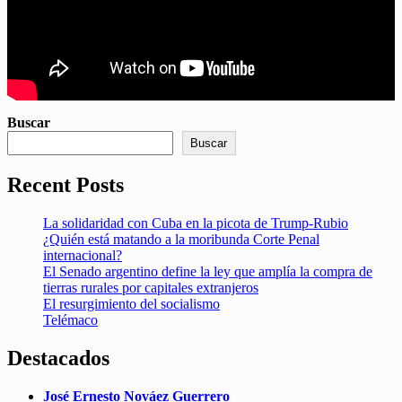
Buscar
Buscar
Recent Posts
La solidaridad con Cuba en la picota de Trump-Rubio
¿Quién está matando a la moribunda Corte Penal
internacional?
El Senado argentino define la ley que amplía la compra de
tierras rurales por capitales extranjeros
El resurgimiento del socialismo
Telémaco
Destacados
José Ernesto Nováez Guerrero