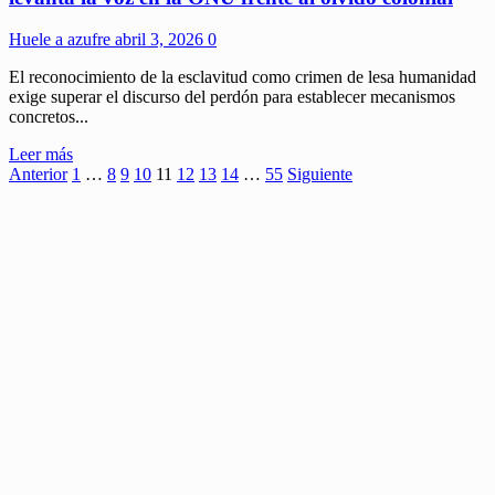
entendió
Huele a azufre
abril 3, 2026
0
El reconocimiento de la esclavitud como crimen de lesa humanidad
exige superar el discurso del perdón para establecer mecanismos
concretos...
Leer
Leer más
Paginación
más
Anterior
1
…
8
9
10
11
12
13
14
…
55
Siguiente
sobre
de
Reparaciones
entradas
por
la
esclavitud:
El
Sur
Global
levanta
la
voz
en
la
ONU
frente
al