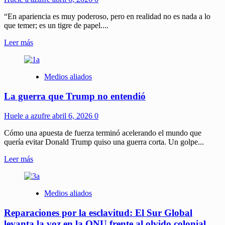
sombra
de
“En apariencia es muy poderoso, pero en realidad no es nada a lo
Washington
que temer; es un tigre de papel....
Leer
Leer más
más
sobre
Estados
Medios aliados
Unidos:
tigres
La guerra que Trump no entendió
de
papel
Huele a azufre
abril 6, 2026
0
Cómo una apuesta de fuerza terminó acelerando el mundo que
quería evitar Donald Trump quiso una guerra corta. Un golpe...
Leer
Leer más
más
sobre
La
Medios aliados
guerra
que
Reparaciones por la esclavitud: El Sur Global
Trump
no
levanta la voz en la ONU frente al olvido colonial