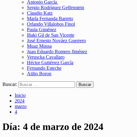
Antonio García
Sergio Rodríguez Gelfenstein
Claudio Katz
María Fernanda Barreto
Orlando Villalobos Finol
Paula Giménez
Iñaki Gil de San Vicente
José Ernesto Nováez Guerrero
Muaz Mussa
Juan Eduardo Romero Jiménez
Veruscka Cavallaro
Héctor Gutiérrez García
Fernando Esteche
Atilio Boron
Buscar:
Inicio
2024
marzo
4
Día:
4 de marzo de 2024