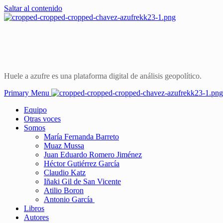
Saltar al contenido
Huele a azufre es una plataforma digital de análisis geopolítico.
Primary Menu
Equipo
Otras voces
Somos
María Fernanda Barreto
Muaz Mussa
Juan Eduardo Romero Jiménez
Héctor Gutiérrez García
Claudio Katz
Iñaki Gil de San Vicente
Atilio Boron
Antonio García
Libros
Autores