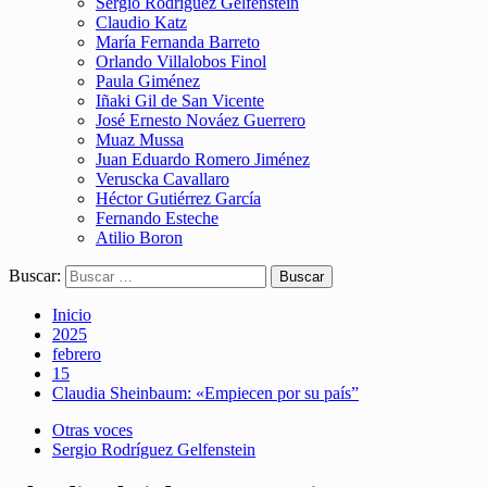
Sergio Rodríguez Gelfenstein
Claudio Katz
María Fernanda Barreto
Orlando Villalobos Finol
Paula Giménez
Iñaki Gil de San Vicente
José Ernesto Nováez Guerrero
Muaz Mussa
Juan Eduardo Romero Jiménez
Veruscka Cavallaro
Héctor Gutiérrez García
Fernando Esteche
Atilio Boron
Buscar:
Inicio
2025
febrero
15
Claudia Sheinbaum: «Empiecen por su país”
Otras voces
Sergio Rodríguez Gelfenstein