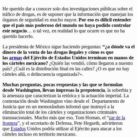
He querido dar a conocer solo dos investigaciones públicas sobre el
tráfico de drogas, es de suponer que la información que manejan los
órganos de seguridad es mucho mayor.
Por eso es difícil entender
que el país más poderoso del mundo no haya podido controlar
este negocio
… o tal vez, en realidad lo que ocurre es que no ha
querido hacerlo.
La presidenta de México sigue haciendo preguntas:
“¿a dónde va el
dinero de la venta de las drogas ilegales y cómo es que
las
armas
del Ejército de Estados Unidos terminan en manos de
los cárteles mexicano?
¿Quién las vendió, cómo llegaron a nuestro
país? ¿Cuál es la distribución final en las calles? ¿O es que no hay
cárteles allá, o delincuencia organizada?».
Muchas preguntas, pocas respuestas y las que se formulan
desde Washington, llevan impresas la prepotencia
, la soberbia y
la amenaza que caracterizan la retórica y la actuación imperial. La
contestación desde Washington vino desde el Departamento de
Justicia que en un memorándum informó que instruyó a la
eliminación total de los cárteles y organizaciones criminales
transnacionales. Mucho más que eso, Tom Homan, el “
zar de la
frontera
”, y el secretario de Defensa, Pete Hegseth, advirtieron
que
Estados
Unidos podría utilizar al Ejército para atacar a los
cárteles incluso en territorio mexicano.