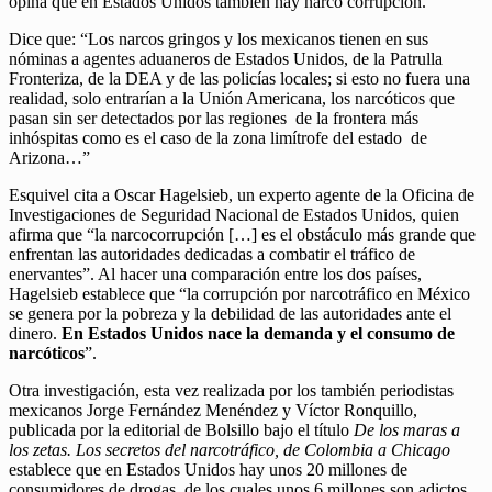
opina que en Estados Unidos también hay narco corrupción.
Dice que: “Los narcos gringos y los mexicanos tienen en sus
nóminas a agentes aduaneros de Estados Unidos, de la Patrulla
Fronteriza, de la DEA y de las policías locales; si esto no fuera una
realidad, solo entrarían a la Unión Americana, los narcóticos que
pasan sin ser detectados por las regiones de la frontera más
inhóspitas como es el caso de la zona limítrofe del estado de
Arizona…”
Esquivel cita a Oscar Hagelsieb, un experto agente de la Oficina de
Investigaciones de Seguridad Nacional de Estados Unidos, quien
afirma que “la narcocorrupción […] es el obstáculo más grande que
enfrentan las autoridades dedicadas a combatir el tráfico de
enervantes”. Al hacer una comparación entre los dos países,
Hagelsieb establece que “la corrupción por narcotráfico en México
se genera por la pobreza y la debilidad de las autoridades ante el
dinero.
En Estados Unidos nace la demanda y el consumo de
narcóticos
”.
Otra investigación, esta vez realizada por los también periodistas
mexicanos Jorge Fernández Menéndez y Víctor Ronquillo,
publicada por la editorial de Bolsillo bajo el título
De los maras a
los zetas. Los secretos del narcotráfico, de Colombia a Chicago
establece que en Estados Unidos hay unos 20 millones de
consumidores de drogas, de los cuales unos 6 millones son adictos,