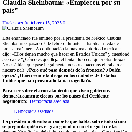
Claudia Sheinbaum: «Empiecen por su
país”
Huele a azufre
febrero 15, 2025
0
Este enunciado fue emitido por la presidenta de México Claudia
Sheinbaum el pasado 7 de febrero durante su habitual rueda de
prensa mañanera. A continuación la máxima autoridad mexicana
dijo: «Ellos tienen mucho que hacer en Estados Unidos” y cuestionó
acerca de “¿Cómo es que llega el fentanilo o cualquier otra droga?
No está bien que pase ilegalmente, nosotros hacemos el trabajo en
nuestro país.
¿Pero qué pasa después de la frontera? ¿Quién
opera? ¿Quién vende la droga en las ciudades de Estados
Unidos que han provocado tanta tragedia?».
Para leer sobre el acorralamiento que viven gobiernos
democráticamente electos por los países del Occidente
hegemónico:
Democracia asediada –
Democracia asediada
La presidenta Sheinbaum sabe lo que habla, sobre todo si uno
se pregunta quién es el gran ganador con el negocio de las
drogas
. Ya a finales del siglo pasado un estudio de la Organización