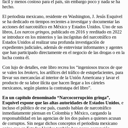
fácil y menos costoso para el país, sin embargo poco y nada se ha
hecho.
El periodista mexicano, residente en Washington, J. Jesús Esquivel
se ha dedicado en tiempos recientes a investigar y documentar las
acciones del narcotráfico en México y Estados Unidos. Uno de sus
libros,
Los narcos gringos
, publicado en 2016 y reeditado en 2022
se introduce en los misterios y las incógnitas del narcotráfico en
Estados Unidos al realizar una profunda investigación de
expedientes judiciales, además de entrevistar informantes y agentes
que han participado directamente en el negocio de las drogas o en la
lucha contra él.
Con lujo de detalles, este libro recrea los “ingeniosos trucos de que
se valen los
brokers
, los artífices del tráfico de estupefacientes, para
llevar sus mercancías al interior de la Unión Americana y lavar el
producto de su labor ilícita que hacen llegar a los cárteles
mexicanos, según plantea la contratapa del libro”.
En un capítulo denominado “Narcocorrupción gringa”,
Esquivel expone que las altas autoridades de Estados Unidos
, e
incluso el público de ese país, cuando hablan de narcotráfico
inmediatamente piensan en Colombia y México, cargando la
responsabilidad en las agencias de los dos países a quienes acusan
de corruptos. Sin negar dichos conceptos el periodista mexicano