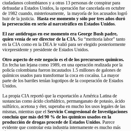
ciudadanos colombianos y a otras 13 personas de conspirar para
defraudar a Estados Unidos, la operación fue cancelada en octubre
de 1982 cuando, misteriosamente, la mayoría de los acusados logró
huir de la justicia.
Hasta ese momento y sólo por tres años duró
la persecución en serio al narcotráfico en Estados Unidos
.
El zar antidrogas en ese momento era George Bush padre,
quien venía de ser director de la CIA.
Su “meritoria labor” tanto
en la CIA como en la DEA le valió para ser elegido posteriormente
vicepresidente y presidente de Estados Unidos.
Otro aspecto de este negocio es el de los precursores químicos.
En fecha tan lejana como 1989, en una operación realizada por la
policía colombiana fueron incautados 1.5 millones de galones de
químicos usados para transformar la coca en cocaína. La mayor
parte de los barriles tenían logotipos de la cooperación de Estados
Unidos.
La propia CIA reportó que la exportación a América Latina de
sustancias como ácido clorhídrico, permanganato de potasio, ácido
sulfúrico, acetona y éter, superaba en mucho los usos legales de las
mismas, mientras que el
Servicio Congresional de Investigaciones
concluía que más del 90 % de los químicos usados en la
producción de drogas procede de Estados Unidos
. Parece
evidente que controlar esta industria internamente es mucho más