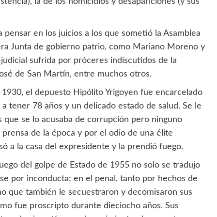
istencia), la de los homicidios y desapariciones (y sus
 pensar en los juicios a los que sometió la Asamblea
era Junta de gobierno patrio, como Mariano Moreno y
-judicial sufrida por próceres indiscutidos de la
osé de San Martín, entre muchos otros.
de 1930, el depuesto Hipólito Yrigoyen fue encarcelado
 a tener 78 años y un delicado estado de salud. Se le
los que se lo acusaba de corrupción pero ninguno
prensa de la época y por el odio de una élite
 a la casa del expresidente y la prendió fuego.
uego del golpe de Estado de 1955 no solo se tradujo
nse por inconducta; en el penal, tanto por hechos de
sino que también le secuestraron y decomisaron sus
smo fue proscripto durante dieciocho años. Sus