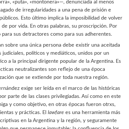
orra», «puta», «montonera»—, denunciada al menos
gado de irregularidades a una pena de prisión e
públicos. Esto último implica la imposibilidad de volver
de por vida. En otras palabras, su proscripción. Por
to para sus detractores como para sus adherentes.
an sobre una única persona debe existir una aceitada
 judiciales, políticos y mediáticos, unidos por un
co a la principal dirigente popular de la Argentina. Es
cticas neutralizantes son reflejo de una época
zación que se extiende por toda nuestra región.
Fernández exige ser leída en el marco de las históricas
or parte de las clases privilegiadas. Así como en este
iga y como objetivo, en otras épocas fueron otrxs,
ientas y prácticas. El
lawfare
es una herramienta más
criptivas en la Argentina y la región, y seguramente
 algo que permanece inmutable: la confluencia de los