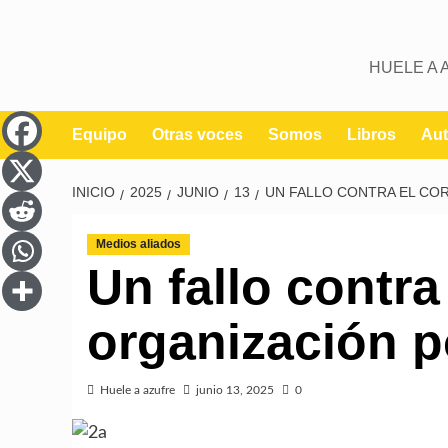
HUELE A 
Equipo
Otras voces
Somos
Libros
Aut
INICIO
2025
JUNIO
13
UN FALLO CONTRA EL CO
Medios aliados
Un fallo contra
organización p
Huele a azufre
junio 13, 2025
0