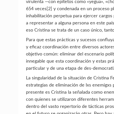
virulenta —con epítetos como «yegua», «ch
654 veces
[2]
y condenada en un proceso pla
inhabilitación perpetua para ejercer cargos 
a representar a alguna persona en este país 
eso Cristina se trata de un caso único, tan
Para que estas prácticas y sucesos confluy
y eficaz coordinación entre diversos actores
objetivo común: eliminar del escenario políti
innegable que esta coordinación y estas prá
particular y de una etapa de des-democrati
La singularidad de la situación de Cristina 
estrategias de eliminación de lxs enemigxs p
presente es Cristina la señalada como enem
con quienes se utilizaron diferentes herram
dentro del vasto repertorio de tácticas pros
en el futuro se organizarán otras. Pero hay