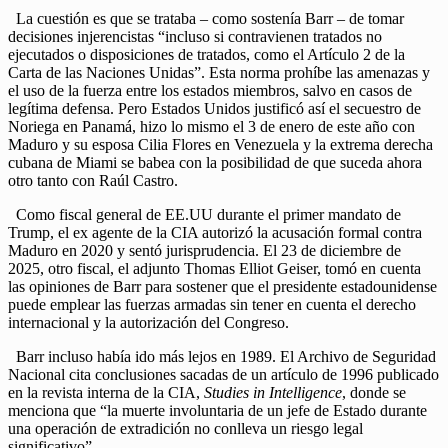
La cuestión es que se trataba – como sostenía Barr – de tomar
decisiones injerencistas “incluso si contravienen tratados no
ejecutados o disposiciones de tratados, como el Artículo 2 de la
Carta de las Naciones Unidas”. Esta norma prohíbe las amenazas y
el uso de la fuerza entre los estados miembros, salvo en casos de
legítima defensa. Pero Estados Unidos justificó así el secuestro de
Noriega en Panamá, hizo lo mismo el 3 de enero de este año con
Maduro y su esposa Cilia Flores en Venezuela y la extrema derecha
cubana de Miami se babea con la posibilidad de que suceda ahora
otro tanto con Raúl Castro.
Como fiscal general de EE.UU durante el primer mandato de
Trump, el ex agente de la CIA autorizó la acusación formal contra
Maduro en 2020 y sentó jurisprudencia. El 23 de diciembre de
2025, otro fiscal, el adjunto Thomas Elliot Geiser, tomó en cuenta
las opiniones de Barr para sostener que el presidente estadounidense
puede emplear las fuerzas armadas sin tener en cuenta el derecho
internacional y la autorización del Congreso.
Barr incluso había ido más lejos en 1989. El Archivo de Seguridad
Nacional cita conclusiones sacadas de un artículo de 1996 publicado
en la revista interna de la CIA,
Studies in Intelligence
, donde se
menciona que “la muerte involuntaria de un jefe de Estado durante
una operación de extradición no conlleva un riesgo legal
significativo”.