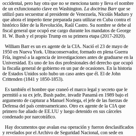
occidental, pero hay otra que no se menciona tanto y lleva el nombre
de un exfuncionario clave en Washington.
La doctrina Barr
que se
utilizó para secuestrar al presidente de Venezuela, Nicolás Maduro y
que ahora el imperio tiene preparada para utilizar en Cuba contra el
histórico líder de la Revolución, Raúl Castro. Su nombre se debe al
fiscal general que ocupó ese cargo durante los mandatos de George
H. W. Bush y el propio Trump en su primera etapa (2017-2020).
William Barr es un ex agente de la CIA. Nació el 23 de mayo de
1950 en Nueva York. Ultraconservador, formado en plena Guerra
Fría, ingresó a la agencia de investigaciones antes de graduarse en la
Universidad. Es uno de los dos profesionales del derecho que ocupó
la fiscalía general de gobierno en un par de ocasiones. En la historia
de Estados Unidos solo hubo un caso antes que él. El de John
Crittenden (1841 y 1850-1853).
Es también el hombre que craneó el marco legal y secreto que le
permitió a su ex jefe, Bush padre, invadir Panamá en 1989 bajo el
argumento de capturar a Manuel Noriega, el jefe de las fuerzas de
Defensa del país centroamericano. Otro ex agente de la CIA que
primero fue aliado de EE.UU y luego detenido en sus cárceles
condenado por narcotráfico.
Hay documentos que avalan esa operación y fueron desclasificados
y revelados por el Archivo de Seguridad Nacional, con sede en