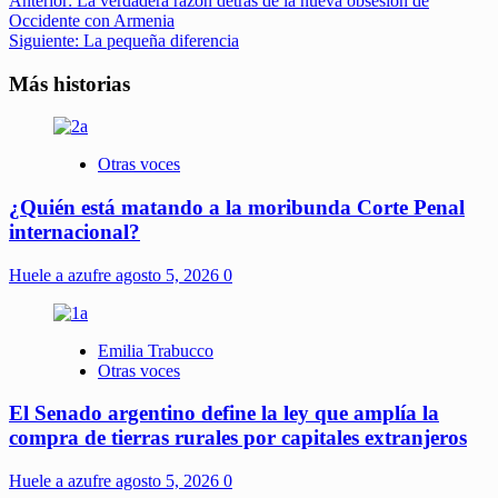
Anterior:
La verdadera razón detrás de la nueva obsesión de
Occidente con Armenia
Siguiente:
La pequeña diferencia
Más historias
Otras voces
¿Quién está matando a la moribunda Corte Penal
internacional?
Huele a azufre
agosto 5, 2026
0
Emilia Trabucco
Otras voces
El Senado argentino define la ley que amplía la
compra de tierras rurales por capitales extranjeros
Huele a azufre
agosto 5, 2026
0