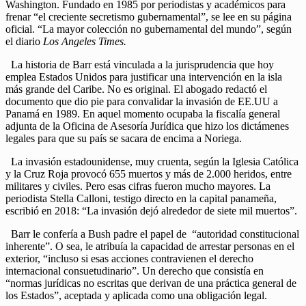
Washington. Fundado en 1985 por periodistas y académicos para
frenar “el creciente secretismo gubernamental”, se lee en su página
oficial. “La mayor colección no gubernamental del mundo”, según
el diario
Los Angeles Times.
La historia de Barr está vinculada a la jurisprudencia que hoy
emplea Estados Unidos para justificar una intervención en la isla
más grande del Caribe. No es original. El abogado redactó el
documento que dio pie para convalidar la invasión de EE.UU a
Panamá en 1989. En aquel momento ocupaba la fiscalía general
adjunta de la Oficina de Asesoría Jurídica que hizo los dictámenes
legales para que su país se sacara de encima a Noriega.
La invasión estadounidense, muy cruenta, según la Iglesia Católica
y la Cruz Roja provocó 655 muertos y más de 2.000 heridos, entre
militares y civiles. Pero esas cifras fueron mucho mayores. La
periodista Stella Calloni, testigo directo en la capital panameña,
escribió en 2018: “La invasión dejó alrededor de siete mil muertos”.
Barr le confería a Bush padre el papel de “autoridad constitucional
inherente”. O sea, le atribuía la capacidad de arrestar personas en el
exterior, “incluso si esas acciones contravienen el derecho
internacional consuetudinario”. Un derecho que consistía en
“normas jurídicas no escritas que derivan de una práctica general de
los Estados”, aceptada y aplicada como una obligación legal.