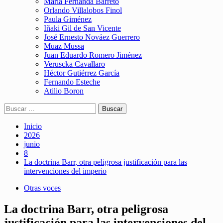
María Fernanda Barreto
Orlando Villalobos Finol
Paula Giménez
Iñaki Gil de San Vicente
José Ernesto Nováez Guerrero
Muaz Mussa
Juan Eduardo Romero Jiménez
Veruscka Cavallaro
Héctor Gutiérrez García
Fernando Esteche
Atilio Boron
Inicio
2026
junio
8
La doctrina Barr, otra peligrosa justificación para las
intervenciones del imperio
Otras voces
La doctrina Barr, otra peligrosa
justificación para las intervenciones del