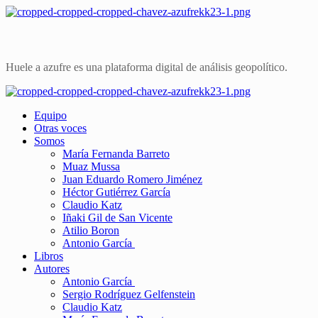
Huele a azufre es una plataforma digital de análisis geopolítico.
Equipo
Otras voces
Somos
María Fernanda Barreto
Muaz Mussa
Juan Eduardo Romero Jiménez
Héctor Gutiérrez García
Claudio Katz
Iñaki Gil de San Vicente
Atilio Boron
Antonio García
Libros
Autores
Antonio García
Sergio Rodríguez Gelfenstein
Claudio Katz